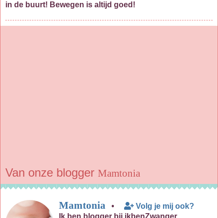
in de buurt! Bewegen is altijd goed!
Van onze blogger
Mamtonia
Mamtonia
•
Volg je mij ook?
Ik ben blogger bij ikbenZwanger