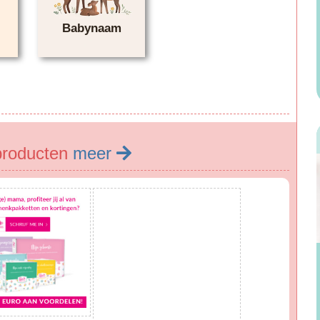
Babynaam
producten
meer