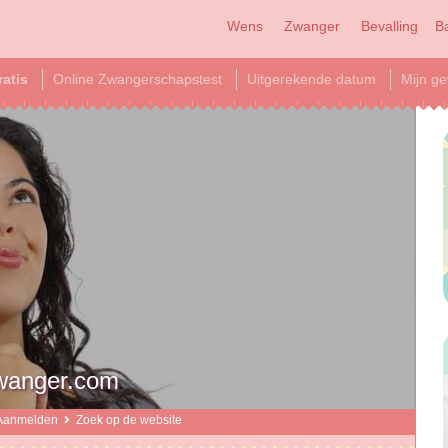
Wens
Zwanger
Bevalling
B
ratis
Online Zwangerschapstest
Uitgerekende datum
Mijn ge
Zwanger.com
Aanmelden
Zoek op de website