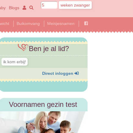
aby
Blogs
wicht
Buikomvang
Meisjesnamen
Ben je al lid?
Direct inloggen
Voornamen gezin test