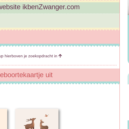
website ikbenZwanger.com
p hierboven je zoekopdracht in
eboortekaartje uit