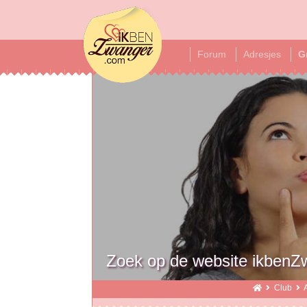
ikbenzwanger
Forum
Adresjes
G
Zoek op de website ikben
Club