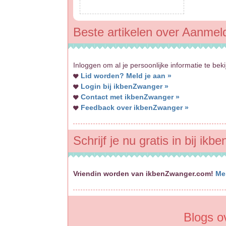
Beste artikelen over Aanmel
Inloggen om al je persoonlijke informatie te bek
Lid worden? Meld je aan »
Login bij ikbenZwanger »
Contact met ikbenZwanger »
Feedback over ikbenZwanger »
Schrijf je nu gratis in bij ik
Vriendin worden van ikbenZwanger.com!
Me
Blogs o