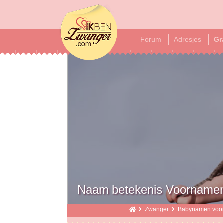
ikbenzwanger
Forum
Adresjes
Gr
Naam betekenis Voornamen
Zwanger
Babynamen voo