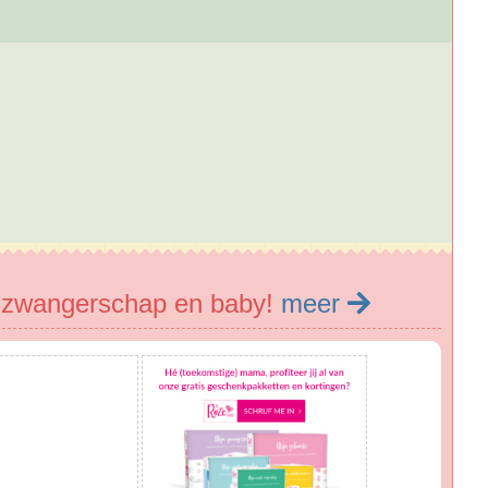
e zwangerschap en baby!
meer