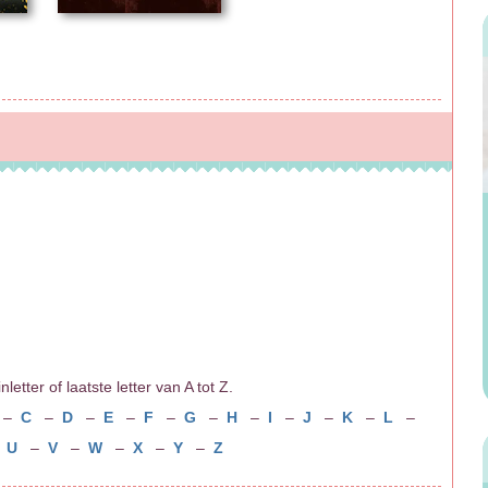
tter of laatste letter van A tot Z.
–
C
–
D
–
E
–
F
–
G
–
H
–
I
–
J
–
K
–
L
–
–
U
–
V
–
W
–
X
–
Y
–
Z