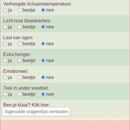
Verhoogde lichaamstemperatuur:
ja
beetje
nee
Licht roze bloedverlies:
ja
beetje
nee
Last van ogen:
ja
beetje
nee
Extra honger:
ja
beetje
nee
Emotioneel:
ja
beetje
nee
Trek in ander voedsel:
ja
beetje
nee
Ben je klaar? Klik hier: