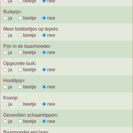
ja
beetje
nee
Buikpijn:
ja
beetje
nee
Meer bobbeltjes op tepels:
ja
beetje
nee
Pijn in de baarmoeder:
ja
beetje
nee
Opgezette buik:
ja
beetje
nee
Hoofdpijn:
ja
beetje
nee
Kramp:
ja
beetje
nee
Gezwollen schaamlippen:
ja
beetje
nee
Baarmoeder erg laag: