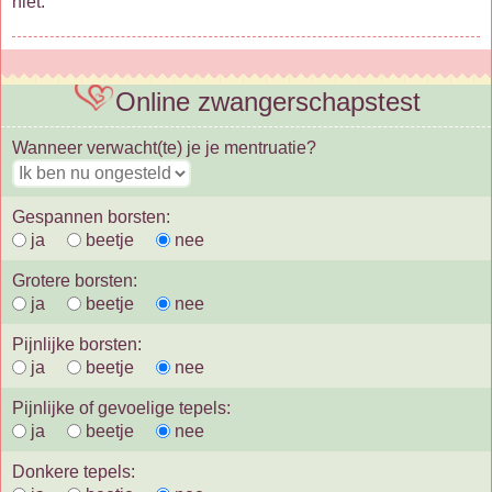
niet.
Online zwangerschapstest
Wanneer verwacht(te) je je mentruatie?
Gespannen borsten:
ja
beetje
nee
Grotere borsten:
ja
beetje
nee
Pijnlijke borsten:
ja
beetje
nee
Pijnlijke of gevoelige tepels:
ja
beetje
nee
Donkere tepels: