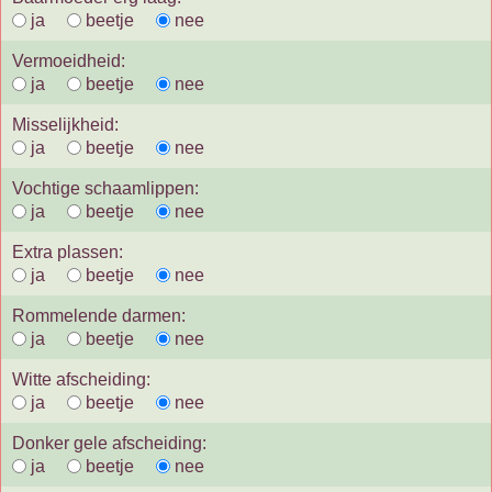
ja
beetje
nee
Vermoeidheid:
ja
beetje
nee
Misselijkheid:
ja
beetje
nee
Vochtige schaamlippen:
ja
beetje
nee
Extra plassen:
ja
beetje
nee
Rommelende darmen:
ja
beetje
nee
Witte afscheiding:
ja
beetje
nee
Donker gele afscheiding:
ja
beetje
nee