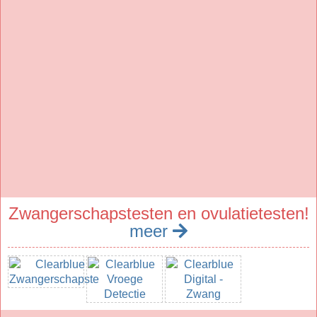
Zwangerschapstesten en ovulatietesten!
meer