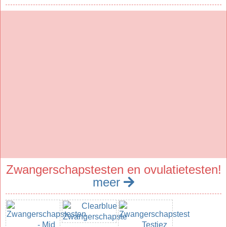
Zwangerschapstesten en ovulatietesten!
meer