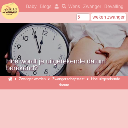
ikbenzwanger
Baby
Blogs
Wens
Zwanger
Bevalling
Hoe wordt je uitgerekende datum
berekend?
Zwanger worden
Zwangerschapstest
Hoe uitgerekende
datum