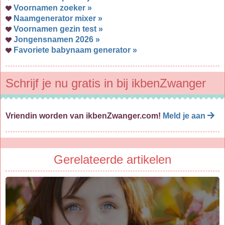
Voornamen zoeker »
Naamgenerator mixer »
Voornamen gezin test »
Jongensnamen 2026 »
Favoriete babynaam generator »
Schrijf je nu gratis in bij ikbenZwanger
Vriendin worden van ikbenZwanger.com!
Meld je aan
Gerelateerde artikelen