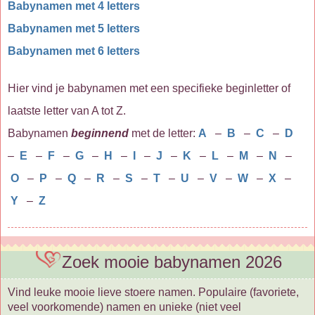
Babynamen met 4 letters
Babynamen met 5 letters
Babynamen met 6 letters
Hier vind je babynamen met een specifieke beginletter of
laatste letter van A tot Z.
Babynamen
beginnend
met de letter:
A
–
B
–
C
–
D
–
E
–
F
–
G
–
H
–
I
–
J
–
K
–
L
–
M
–
N
–
O
–
P
–
Q
–
R
–
S
–
T
–
U
–
V
–
W
–
X
–
Y
–
Z
Zoek mooie babynamen 2026
Vind leuke mooie lieve stoere namen. Populaire (favoriete,
veel voorkomende) namen en unieke (niet veel