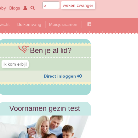
aby
Blogs
wicht
Buikomvang
Meisjesnamen
Ben je al lid?
Direct inloggen
Voornamen gezin test