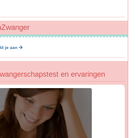
benZwanger
ld je aan
zwangerschapstest en ervaringen