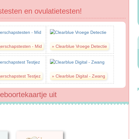
esten en ovulatietesten!
eboortekaartje uit