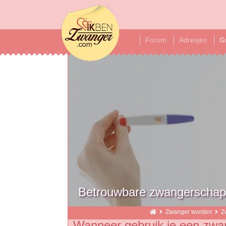
ikbenzwanger
Forum
Adresjes
G
Betrouwbare zwangerschap
Zwanger worden
Z
Wanneer gebruik je een zwa