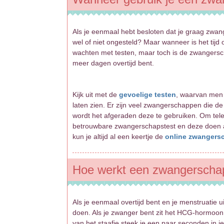
Als je eenmaal hebt besloten dat je graag zwan
wel of niet ongesteld? Maar wanneer is het tij
wachten met testen, maar toch is de zwangersch
meer dagen overtijd bent.
Kijk uit met de
gevoelige testen
, waarvan men z
laten zien. Er zijn veel zwangerschappen die 
wordt het afgeraden deze te gebruiken. Om tele
betrouwbare zwangerschapstest en deze doen als
kun je altijd al een keertje de
online zwangers
Hoe werkt een zwangerscha
Als je eenmaal overtijd bent en je menstruatie u
doen. Als je zwanger bent zit het HCG-hormoon 
van het staafje steek je een paar seconden in je