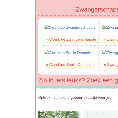
Zwangerschapst
Zin in iets leuks? Zoek een g
Ontdek het leukste geboortekaartje voor jou!