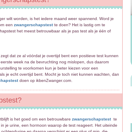
ger wilt worden, is het iedere maand weer spannend. Word je
d om een
zwangerschapstest
te doen? Het is lastig om te
apstest het meest betrouwbaar als je pas test als je één of
egt dat ze al vóórdat je overtijd bent een positieve test kunnen
de eerste week na de bevruchting nog mislopen, dus daarom
urstelling te voorkomen kun je beter kiezen voor een
 je echt overtijd bent. Mocht je toch niet kunnen wachten, dan
chapstest
doen op ikbenZwanger.com.
pstest?
itblijft is het goed om een betrouwbare
zwangerschapstest
te
in je urine, een hormoon waarop de test reageert. Het uiteinde
 ochtendurine en daarna verschijnt er een plus of min, die