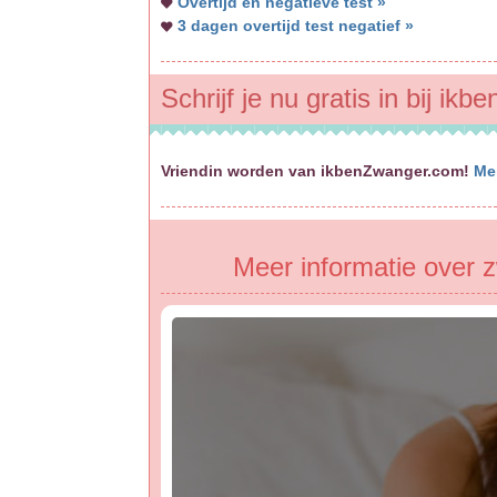
Overtijd en negatieve test »
3 dagen overtijd test negatief »
Schrijf je nu gratis in bij ik
Vriendin worden van ikbenZwanger.com!
Me
Meer informatie over 