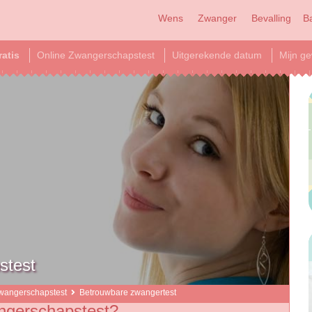
Wens
Zwanger
Bevalling
B
ratis
Online Zwangerschapstest
Uitgerekende datum
Mijn ge
stest
wangerschapstest
Betrouwbare zwangertest
ngerschapstest?