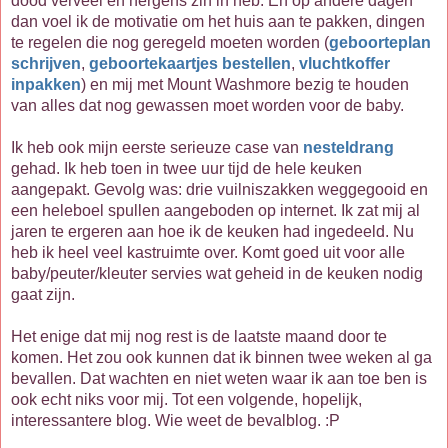
dood verveel en nergens zin in heb. En op andere dagen
dan voel ik de motivatie om het huis aan te pakken, dingen
te regelen die nog geregeld moeten worden (
geboorteplan
schrijven
,
geboortekaartjes bestellen
,
vluchtkoffer
inpakken
) en mij met Mount Washmore bezig te houden
van alles dat nog gewassen moet worden voor de baby.
Ik heb ook mijn eerste serieuze case van
nesteldrang
gehad. Ik heb toen in twee uur tijd de hele keuken
aangepakt. Gevolg was: drie vuilniszakken weggegooid en
een heleboel spullen aangeboden op internet. Ik zat mij al
jaren te ergeren aan hoe ik de keuken had ingedeeld. Nu
heb ik heel veel kastruimte over. Komt goed uit voor alle
baby/peuter/kleuter servies wat geheid in de keuken nodig
gaat zijn.
Het enige dat mij nog rest is de laatste maand door te
komen. Het zou ook kunnen dat ik binnen twee weken al ga
bevallen. Dat wachten en niet weten waar ik aan toe ben is
ook echt niks voor mij. Tot een volgende, hopelijk,
interessantere blog. Wie weet de bevalblog. :P