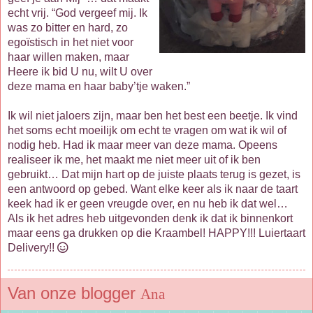
echt vrij. “God vergeef mij. Ik
was zo bitter en hard, zo
egoïstisch in het niet voor
haar willen maken, maar
Heere ik bid U nu, wilt U over
deze mama en haar baby’tje waken.”
Ik wil niet jaloers zijn, maar ben het best een beetje. Ik vind
het soms echt moeilijk om echt te vragen om wat ik wil of
nodig heb. Had ik maar meer van deze mama. Opeens
realiseer ik me, het maakt me niet meer uit of ik ben
gebruikt… Dat mijn hart op de juiste plaats terug is gezet, is
een antwoord op gebed. Want elke keer als ik naar de taart
keek had ik er geen vreugde over, en nu heb ik dat wel…
Als ik het adres heb uitgevonden denk ik dat ik binnenkort
maar eens ga drukken op die Kraambel! HAPPY!!! Luiertaart
Delivery!!
Van onze blogger
Ana