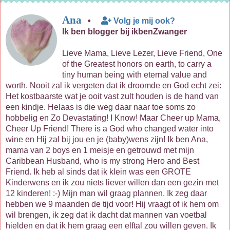
Ana
•
Volg je mij ook?
Ik ben blogger bij ikbenZwanger
Lieve Mama, Lieve Lezer, Lieve Friend, One
of the Greatest honors on earth, to carry a
tiny human being with eternal value and
worth. Nooit zal ik vergeten dat ik droomde en God echt zei:
Het kostbaarste wat je ooit vast zult houden is de hand van
een kindje. Helaas is die weg daar naar toe soms zo
hobbelig en Zo Devastating! I Know! Maar Cheer up Mama,
Cheer Up Friend! There is a God who changed water into
wine en Hij zal bij jou en je (baby)wens zijn! Ik ben Ana,
mama van 2 boys en 1 meisje en getrouwd met mijn
Caribbean Husband, who is my strong Hero and Best
Friend. Ik heb al sinds dat ik klein was een GROTE
Kinderwens en ik zou niets liever willen dan een gezin met
12 kinderen! :-) Mijn man wil graag plannen. Ik zeg daar
hebben we 9 maanden de tijd voor! Hij vraagt of ik hem om
wil brengen, ik zeg dat ik dacht dat mannen van voetbal
hielden en dat ik hem graag een elftal zou willen geven. Ik