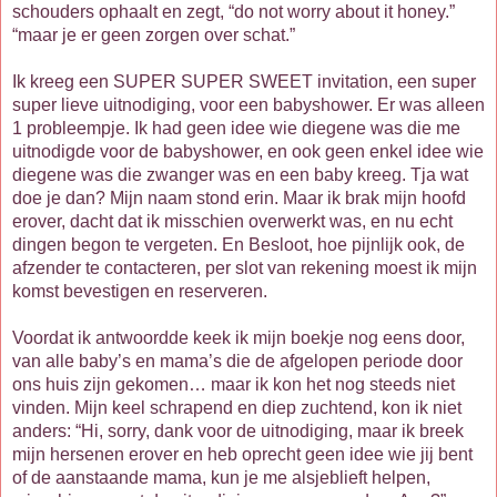
schouders ophaalt en zegt, “do not worry about it honey.”
“maar je er geen zorgen over schat.”
Ik kreeg een SUPER SUPER SWEET invitation, een super
super lieve uitnodiging, voor een babyshower. Er was alleen
1 probleempje. Ik had geen idee wie diegene was die me
uitnodigde voor de babyshower, en ook geen enkel idee wie
diegene was die zwanger was en een baby kreeg. Tja wat
doe je dan? Mijn naam stond erin. Maar ik brak mijn hoofd
erover, dacht dat ik misschien overwerkt was, en nu echt
dingen begon te vergeten. En Besloot, hoe pijnlijk ook, de
afzender te contacteren, per slot van rekening moest ik mijn
komst bevestigen en reserveren.
Voordat ik antwoordde keek ik mijn boekje nog eens door,
van alle baby’s en mama’s die de afgelopen periode door
ons huis zijn gekomen… maar ik kon het nog steeds niet
vinden. Mijn keel schrapend en diep zuchtend, kon ik niet
anders: “Hi, sorry, dank voor de uitnodiging, maar ik breek
mijn hersenen erover en heb oprecht geen idee wie jij bent
of de aanstaande mama, kun je me alsjeblieft helpen,