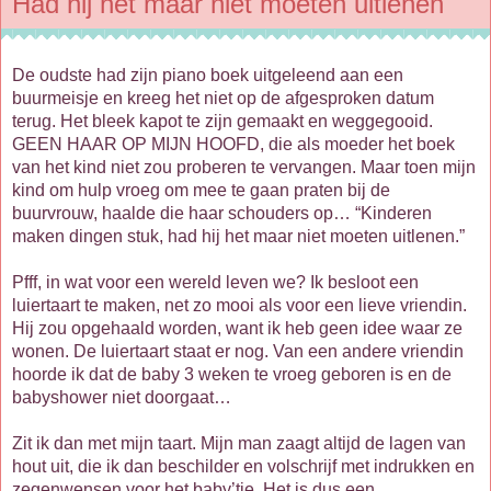
Had hij het maar niet moeten uitlenen
De oudste had zijn piano boek uitgeleend aan een
buurmeisje en kreeg het niet op de afgesproken datum
terug. Het bleek kapot te zijn gemaakt en weggegooid.
GEEN HAAR OP MIJN HOOFD, die als moeder het boek
van het kind niet zou proberen te vervangen. Maar toen mijn
kind om hulp vroeg om mee te gaan praten bij de
buurvrouw, haalde die haar schouders op… “Kinderen
maken dingen stuk, had hij het maar niet moeten uitlenen.”
Pfff, in wat voor een wereld leven we? Ik besloot een
luiertaart te maken, net zo mooi als voor een lieve vriendin.
Hij zou opgehaald worden, want ik heb geen idee waar ze
wonen. De luiertaart staat er nog. Van een andere vriendin
hoorde ik dat de baby 3 weken te vroeg geboren is en de
babyshower niet doorgaat…
Zit ik dan met mijn taart. Mijn man zaagt altijd de lagen van
hout uit, die ik dan beschilder en volschrijf met indrukken en
zegenwensen voor het baby’tje. Het is dus een