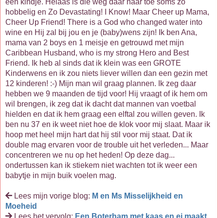
een kindje. Helaas is die weg daar naar toe soms zo
hobbelig en Zo Devastating! I Know! Maar Cheer up Mama,
Cheer Up Friend! There is a God who changed water into
wine en Hij zal bij jou en je (baby)wens zijn! Ik ben Ana,
mama van 2 boys en 1 meisje en getrouwd met mijn
Caribbean Husband, who is my strong Hero and Best
Friend. Ik heb al sinds dat ik klein was een GROTE
Kinderwens en ik zou niets liever willen dan een gezin met
12 kinderen! :-) Mijn man wil graag plannen. Ik zeg daar
hebben we 9 maanden de tijd voor! Hij vraagt of ik hem om
wil brengen, ik zeg dat ik dacht dat mannen van voetbal
hielden en dat ik hem graag een elftal zou willen geven. Ik
ben nu 37 en ik weet niet hoe de klok voor mij slaat. Maar ik
hoop met heel mijn hart dat hij stil voor mij staat. Dat ik
double mag ervaren voor de trouble uit het verleden... Maar
concentreren we nu op het heden! Op deze dag...
ondertussen kan ik stiekem niet wachten tot ik weer een
babytje in mijn buik voelen mag.
Lees mijn vorige blog:
M en Ms Misselijkheid en
Moeheid
Lees het vervolg:
Een Boterham met kaas en ei maakt