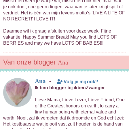
Misschien weet je wat je wil, misschien ook niet, maar wat
je ook doet, doe geen dingen, waarvan je later krijgt spijt of
verdriet. Het is één van mijn levens motto’s ‘LIVE A LIFE OF
NO REGRET!’ I LOVE IT!
Daarmee wil ik graag afsluiten voor deze week! Fijne
vakantie! Happy Summer Break! May you find LOTS OF
BERRIES and may we have LOTS OF BABIES!!!
Van onze blogger
Ana
Ana
•
Volg je mij ook?
Ik ben blogger bij ikbenZwanger
Lieve Mama, Lieve Lezer, Lieve Friend, One
of the Greatest honors on earth, to carry a
tiny human being with eternal value and
worth. Nooit zal ik vergeten dat ik droomde en God echt zei:
Het kostbaarste wat je ooit vast zult houden is de hand van