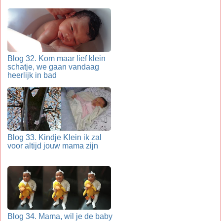
Blog 32. Kom maar lief klein
schatje, we gaan vandaag
heerlijk in bad
Blog 33. Kindje Klein ik zal
voor altijd jouw mama zijn
Blog 34. Mama, wil je de baby