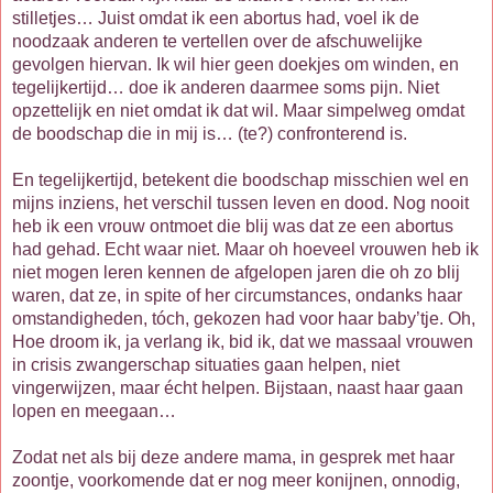
stilletjes… Juist omdat ik een abortus had, voel ik de
noodzaak anderen te vertellen over de afschuwelijke
gevolgen hiervan. Ik wil hier geen doekjes om winden, en
tegelijkertijd… doe ik anderen daarmee soms pijn. Niet
opzettelijk en niet omdat ik dat wil. Maar simpelweg omdat
de boodschap die in mij is… (te?) confronterend is.
En tegelijkertijd, betekent die boodschap misschien wel en
mijns inziens, het verschil tussen leven en dood. Nog nooit
heb ik een vrouw ontmoet die blij was dat ze een abortus
had gehad. Echt waar niet. Maar oh hoeveel vrouwen heb ik
niet mogen leren kennen de afgelopen jaren die oh zo blij
waren, dat ze, in spite of her circumstances, ondanks haar
omstandigheden, tóch, gekozen had voor haar baby’tje. Oh,
Hoe droom ik, ja verlang ik, bid ik, dat we massaal vrouwen
in crisis zwangerschap situaties gaan helpen, niet
vingerwijzen, maar écht helpen. Bijstaan, naast haar gaan
lopen en meegaan…
Zodat net als bij deze andere mama, in gesprek met haar
zoontje, voorkomende dat er nog meer konijnen, onnodig,