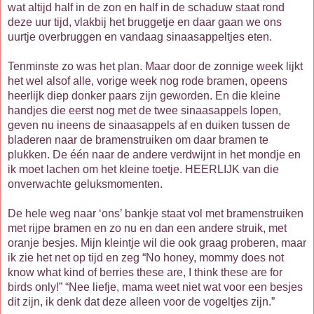
wat altijd half in de zon en half in de schaduw staat rond
deze uur tijd, vlakbij het bruggetje en daar gaan we ons
uurtje overbruggen en vandaag sinaasappeltjes eten.
Tenminste zo was het plan. Maar door de zonnige week lijkt
het wel alsof alle, vorige week nog rode bramen, opeens
heerlijk diep donker paars zijn geworden. En die kleine
handjes die eerst nog met de twee sinaasappels lopen,
geven nu ineens de sinaasappels af en duiken tussen de
bladeren naar de bramenstruiken om daar bramen te
plukken. De één naar de andere verdwijnt in het mondje en
ik moet lachen om het kleine toetje. HEERLIJK van die
onverwachte geluksmomenten.
De hele weg naar ‘ons’ bankje staat vol met bramenstruiken
met rijpe bramen en zo nu en dan een andere struik, met
oranje besjes. Mijn kleintje wil die ook graag proberen, maar
ik zie het net op tijd en zeg “No honey, mommy does not
know what kind of berries these are, I think these are for
birds only!” “Nee liefje, mama weet niet wat voor een besjes
dit zijn, ik denk dat deze alleen voor de vogeltjes zijn.”