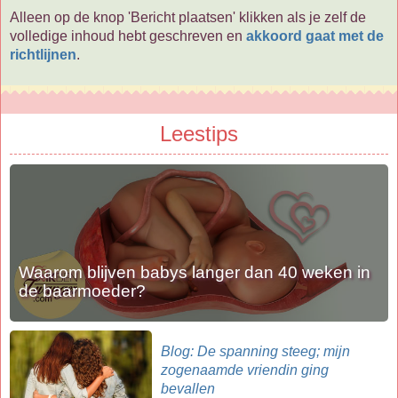
Alleen op de knop 'Bericht plaatsen' klikken als je zelf de
volledige inhoud hebt geschreven en
akkoord gaat met de
richtlijnen
.
Leestips
Waarom blijven babys langer dan 40 weken in
de baarmoeder?
Blog: De spanning steeg; mijn
zogenaamde vriendin ging
bevallen