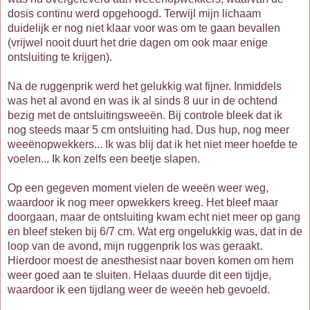
dosis continu werd opgehoogd. Terwijl mijn lichaam
duidelijk er nog niet klaar voor was om te gaan bevallen
(vrijwel nooit duurt het drie dagen om ook maar enige
ontsluiting te krijgen).
Na de ruggenprik werd het gelukkig wat fijner. Inmiddels
was het al avond en was ik al sinds 8 uur in de ochtend
bezig met de ontsluitingsweeën. Bij controle bleek dat ik
nog steeds maar 5 cm ontsluiting had. Dus hup, nog meer
weeënopwekkers... Ik was blij dat ik het niet meer hoefde te
voelen... Ik kon zelfs een beetje slapen.
Op een gegeven moment vielen de weeën weer weg,
waardoor ik nog meer opwekkers kreeg. Het bleef maar
doorgaan, maar de ontsluiting kwam echt niet meer op gang
en bleef steken bij 6/7 cm. Wat erg ongelukkig was, dat in de
loop van de avond, mijn ruggenprik los was geraakt.
Hierdoor moest de anesthesist naar boven komen om hem
weer goed aan te sluiten. Helaas duurde dit een tijdje,
waardoor ik een tijdlang weer de weeën heb gevoeld.