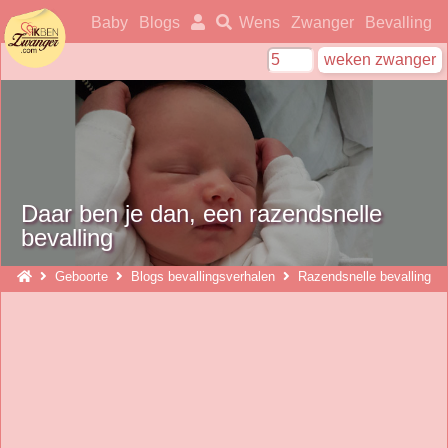
ikbenzwanger
Baby
Blogs
Wens
Zwanger
Bevalling
Daar ben je dan, een razendsnelle
bevalling
Geboorte
Blogs bevallingsverhalen
Razendsnelle bevalling