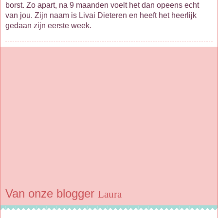
borst. Zo apart, na 9 maanden voelt het dan opeens echt
van jou. Zijn naam is Livai Dieteren en heeft het heerlijk
gedaan zijn eerste week.
Van onze blogger
Laura