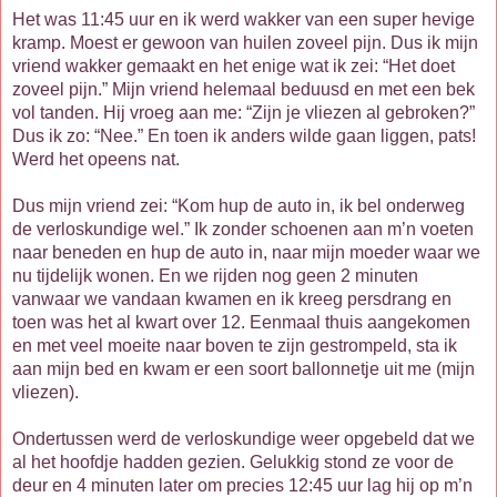
Het was 11:45 uur en ik werd wakker van een super hevige
kramp. Moest er gewoon van huilen zoveel pijn. Dus ik mijn
vriend wakker gemaakt en het enige wat ik zei: “Het doet
zoveel pijn.” Mijn vriend helemaal beduusd en met een bek
vol tanden. Hij vroeg aan me: “Zijn je vliezen al gebroken?”
Dus ik zo: “Nee.” En toen ik anders wilde gaan liggen, pats!
Werd het opeens nat.
Dus mijn vriend zei: “Kom hup de auto in, ik bel onderweg
de verloskundige wel.” Ik zonder schoenen aan m’n voeten
naar beneden en hup de auto in, naar mijn moeder waar we
nu tijdelijk wonen. En we rijden nog geen 2 minuten
vanwaar we vandaan kwamen en ik kreeg persdrang en
toen was het al kwart over 12. Eenmaal thuis aangekomen
en met veel moeite naar boven te zijn gestrompeld, sta ik
aan mijn bed en kwam er een soort ballonnetje uit me (mijn
vliezen).
Ondertussen werd de verloskundige weer opgebeld dat we
al het hoofdje hadden gezien. Gelukkig stond ze voor de
deur en 4 minuten later om precies 12:45 uur lag hij op m’n