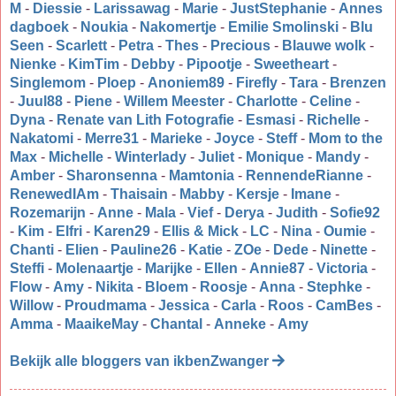
M
-
Diessie
-
Larissawag
-
Marie
-
JustStephanie
-
Annes
dagboek
-
Noukia
-
Nakomertje
-
Emilie Smolinski
-
Blu
Seen
-
Scarlett
-
Petra
-
Thes
-
Precious
-
Blauwe wolk
-
Nienke
-
KimTim
-
Debby
-
Pipootje
-
Sweetheart
-
Singlemom
-
Ploep
-
Anoniem89
-
Firefly
-
Tara
-
Brenzen
-
Juul88
-
Piene
-
Willem Meester
-
Charlotte
-
Celine
-
Dyna
-
Renate van Lith Fotografie
-
Esmasi
-
Richelle
-
Nakatomi
-
Merre31
-
Marieke
-
Joyce
-
Steff
-
Mom to the
Max
-
Michelle
-
Winterlady
-
Juliet
-
Monique
-
Mandy
-
Amber
-
Sharonsenna
-
Mamtonia
-
RennendeRianne
-
RenewedIAm
-
Thaisain
-
Mabby
-
Kersje
-
Imane
-
Rozemarijn
-
Anne
-
Mala
-
Vief
-
Derya
-
Judith
-
Sofie92
-
Kim
-
Elfri
-
Karen29
-
Ellis & Mick
-
LC
-
Nina
-
Oumie
-
Chanti
-
Elien
-
Pauline26
-
Katie
-
ZOe
-
Dede
-
Ninette
-
Steffi
-
Molenaartje
-
Marijke
-
Ellen
-
Annie87
-
Victoria
-
Flow
-
Amy
-
Nikita
-
Bloem
-
Roosje
-
Anna
-
Stephke
-
Willow
-
Proudmama
-
Jessica
-
Carla
-
Roos
-
CamBes
-
Amma
-
MaaikeMay
-
Chantal
-
Anneke
-
Amy
Bekijk alle bloggers van ikbenZwanger