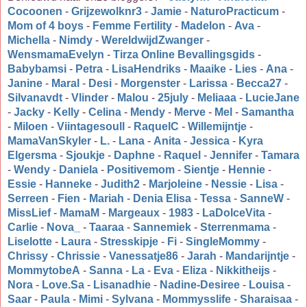
Cocoonen
-
Grijzewolknr3
-
Jamie
-
NaturoPracticum
-
Mom of 4 boys
-
Femme Fertility
-
Madelon
-
Ava
-
Michella
-
Nimdy
-
WereldwijdZwanger
-
WensmamaEvelyn
-
Tirza Online Bevallingsgids
-
Babybamsi
-
Petra
-
LisaHendriks
-
Maaike
-
Lies
-
Ana
-
Janine
-
Maral
-
Desi
-
Morgenster
-
Larissa
-
Becca27
-
Silvanavdt
-
Vlinder
-
Malou
-
25july
-
Meliaaa
-
LucieJane
-
Jacky
-
Kelly
-
Celina
-
Mendy
-
Merve
-
Mel
-
Samantha
-
Miloen
-
Viintagesoull
-
RaquelC
-
Willemijntje
-
MamaVanSkyler
-
L.
-
Lana
-
Anita
-
Jessica
-
Kyra
Elgersma
-
Sjoukje
-
Daphne
-
Raquel
-
Jennifer
-
Tamara
-
Wendy
-
Daniela
-
Positivemom
-
Sientje
-
Hennie
-
Essie
-
Hanneke
-
Judith2
-
Marjoleine
-
Nessie
-
Lisa
-
Serreen
-
Fien
-
Mariah
-
Denia Elisa
-
Tessa
-
SanneW
-
MissLief
-
MamaM
-
Margeaux
-
1983
-
LaDolceVita
-
Carlie
-
Nova_
-
Taaraa
-
Sannemiek
-
Sterrenmama
-
Liselotte
-
Laura
-
Stresskipje
-
Fi
-
SingleMommy
-
Chrissy
-
Chrissie
-
Vanessatje86
-
Jarah
-
Mandarijntje
-
MommytobeA
-
Sanna
-
La
-
Eva
-
Eliza
-
Nikkitheijs
-
Nora
-
Love.Sa
-
Lisanadhie
-
Nadine-Desiree
-
Louisa
-
Saar
-
Paula
-
Mimi
-
Sylvana
-
Mommysslife
-
Sharaisaa
-