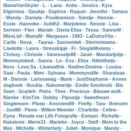
MamaVanSkyler
-
L.
-
Lana
-
Anita
-
Jessica
-
Kyra
Elgersma
-
Sjoukje
-
Daphne
-
Raquel
-
Jennifer
-
Tamara
-
Wendy
-
Daniela
-
Positivemom
-
Sientje
-
Hennie
-
Essie
-
Hanneke
-
Judith2
-
Marjoleine
-
Nessie
-
Lisa
-
Serreen
-
Fien
-
Mariah
-
Denia Elisa
-
Tessa
-
SanneW
-
MissLief
-
MamaM
-
Margeaux
-
1983
-
LaDolceVita
-
Carlie
-
Nova_
-
Taaraa
-
Sannemiek
-
Sterrenmama
-
Liselotte
-
Laura
-
Stresskipje
-
Fi
-
SingleMommy
-
Chrissy
-
Chrissie
-
Vanessatje86
-
Jarah
-
Mandarijntje
-
MommytobeA
-
Sanna
-
La
-
Eva
-
Eliza
-
Nikkitheijs
-
Nora
-
Love.Sa
-
Lisanadhie
-
Nadine-Desiree
-
Louisa
-
Saar
-
Paula
-
Mimi
-
Sylvana
-
Mommysslife
-
Sharaisaa
-
M
-
Diessie
-
Larissawag
-
Marie
-
JustStephanie
-
Annes
dagboek
-
Noukia
-
Nakomertje
-
Emilie Smolinski
-
Blu
Seen
-
Scarlett
-
Petra
-
Thes
-
Precious
-
Blauwe wolk
-
Nienke
-
KimTim
-
Debby
-
Pipootje
-
Sweetheart
-
Singlemom
-
Ploep
-
Anoniem89
-
Firefly
-
Tara
-
Brenzen
-
Juul88
-
Piene
-
Willem Meester
-
Charlotte
-
Celine
-
Dyna
-
Renate van Lith Fotografie
-
Esmasi
-
Richelle
-
Nakatomi
-
Merre31
-
Marieke
-
Joyce
-
Steff
-
Mom to the
Max
-
Michelle
-
Winterlady
-
Juliet
-
Monique
-
Mandy
-