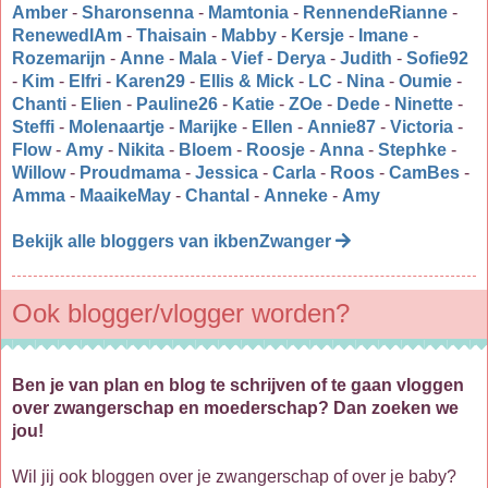
Amber
-
Sharonsenna
-
Mamtonia
-
RennendeRianne
-
RenewedIAm
-
Thaisain
-
Mabby
-
Kersje
-
Imane
-
Rozemarijn
-
Anne
-
Mala
-
Vief
-
Derya
-
Judith
-
Sofie92
-
Kim
-
Elfri
-
Karen29
-
Ellis & Mick
-
LC
-
Nina
-
Oumie
-
Chanti
-
Elien
-
Pauline26
-
Katie
-
ZOe
-
Dede
-
Ninette
-
Steffi
-
Molenaartje
-
Marijke
-
Ellen
-
Annie87
-
Victoria
-
Flow
-
Amy
-
Nikita
-
Bloem
-
Roosje
-
Anna
-
Stephke
-
Willow
-
Proudmama
-
Jessica
-
Carla
-
Roos
-
CamBes
-
Amma
-
MaaikeMay
-
Chantal
-
Anneke
-
Amy
Bekijk alle bloggers van ikbenZwanger
Ook blogger/vlogger worden?
Ben je van plan en blog te schrijven of te gaan vloggen
over zwangerschap en moederschap? Dan zoeken we
jou!
Wil jij ook bloggen over je zwangerschap of over je baby?