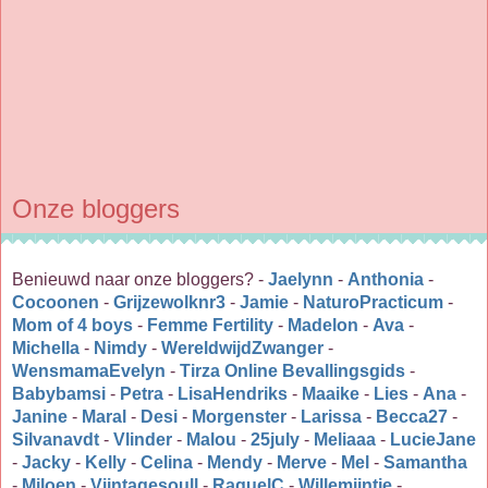
Onze bloggers
Benieuwd naar onze bloggers? -
Jaelynn
-
Anthonia
-
Cocoonen
-
Grijzewolknr3
-
Jamie
-
NaturoPracticum
-
Mom of 4 boys
-
Femme Fertility
-
Madelon
-
Ava
-
Michella
-
Nimdy
-
WereldwijdZwanger
-
WensmamaEvelyn
-
Tirza Online Bevallingsgids
-
Babybamsi
-
Petra
-
LisaHendriks
-
Maaike
-
Lies
-
Ana
-
Janine
-
Maral
-
Desi
-
Morgenster
-
Larissa
-
Becca27
-
Silvanavdt
-
Vlinder
-
Malou
-
25july
-
Meliaaa
-
LucieJane
-
Jacky
-
Kelly
-
Celina
-
Mendy
-
Merve
-
Mel
-
Samantha
-
Miloen
-
Viintagesoull
-
RaquelC
-
Willemijntje
-