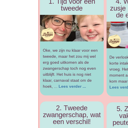
1. Tijd voor een
4. 
tweede
zusje 
de 
Oke, we zijn nu klaar voor een
tweede, maar het zou mij wel
De verlos
erg goed uitkomen als de
korte inta
zwangerschap toch nog even
vroeg. Het
uitblijft. Het huis is nog niet
moment a
klaar, carnaval staat om de
kom maar 
hoek, ...
Lees verder ...
Lees verde
2. Tweede
5. 
zwangerschap, wat
va
een verschil!
peut