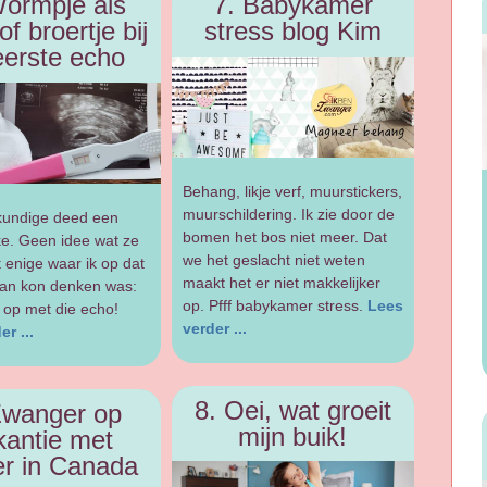
Wormpje als
7. Babykamer
of broertje bij
stress blog Kim
eerste echo
Behang, likje verf, muurstickers,
muurschildering. Ik zie door de
kundige deed een
bomen het bos niet meer. Dat
ke. Geen idee wat ze
we het geslacht niet weten
 enige waar ik op dat
maakt het er niet makkelijker
an kon denken was:
op. Pfff babykamer stress.
Lees
op met die echo!
verder ...
r ...
8. Oei, wat groeit
Zwanger op
mijn buik!
kantie met
er in Canada