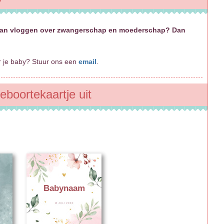
e gaan vloggen over zwangerschap en moederschap? Dan
er je baby? Stuur ons een
email
.
eboortekaartje uit
Babynaam