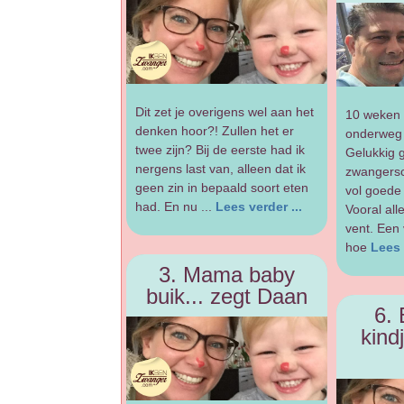
Dit zet je overigens wel aan het
10 weken
denken hoor?! Zullen het er
onderweg
twee zijn? Bij de eerste had ik
Gelukkig 
nergens last van, alleen dat ik
zwangersc
geen zin in bepaald soort eten
vol goede 
had. En nu ...
Lees verder ...
Vooral all
vent. Een 
hoe
Lees 
3. Mama baby
buik... zegt Daan
6. 
kind