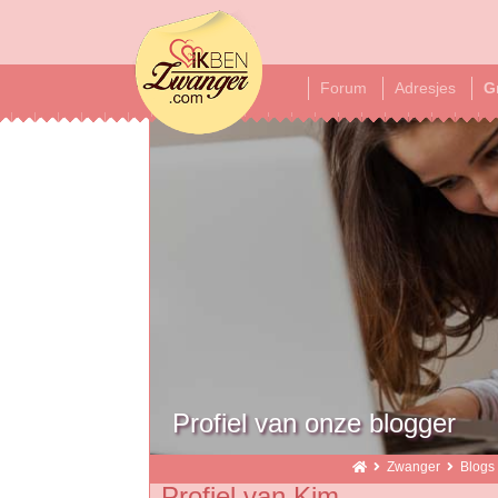
ikbenzwanger
Forum
Adresjes
G
Profiel van onze blogger
Zwanger
Blogs
Profiel van Kim