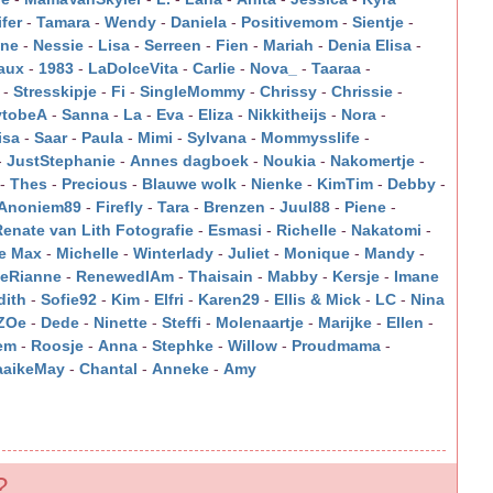
fer
-
Tamara
-
Wendy
-
Daniela
-
Positivemom
-
Sientje
-
ine
-
Nessie
-
Lisa
-
Serreen
-
Fien
-
Mariah
-
Denia Elisa
-
aux
-
1983
-
LaDolceVita
-
Carlie
-
Nova_
-
Taaraa
-
-
Stresskipje
-
Fi
-
SingleMommy
-
Chrissy
-
Chrissie
-
tobeA
-
Sanna
-
La
-
Eva
-
Eliza
-
Nikkitheijs
-
Nora
-
isa
-
Saar
-
Paula
-
Mimi
-
Sylvana
-
Mommysslife
-
-
JustStephanie
-
Annes dagboek
-
Noukia
-
Nakomertje
-
-
Thes
-
Precious
-
Blauwe wolk
-
Nienke
-
KimTim
-
Debby
-
Anoniem89
-
Firefly
-
Tara
-
Brenzen
-
Juul88
-
Piene
-
Renate van Lith Fotografie
-
Esmasi
-
Richelle
-
Nakatomi
-
e Max
-
Michelle
-
Winterlady
-
Juliet
-
Monique
-
Mandy
-
eRianne
-
RenewedIAm
-
Thaisain
-
Mabby
-
Kersje
-
Imane
dith
-
Sofie92
-
Kim
-
Elfri
-
Karen29
-
Ellis & Mick
-
LC
-
Nina
ZOe
-
Dede
-
Ninette
-
Steffi
-
Molenaartje
-
Marijke
-
Ellen
-
em
-
Roosje
-
Anna
-
Stephke
-
Willow
-
Proudmama
-
aikeMay
-
Chantal
-
Anneke
-
Amy
?