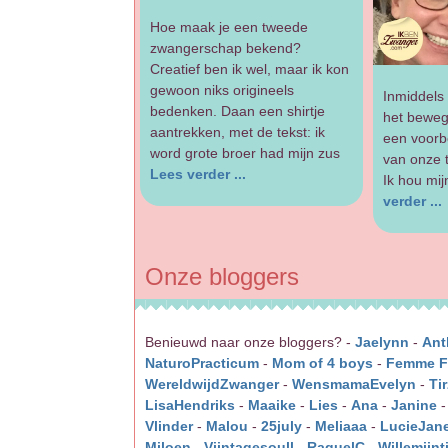
Hoe maak je een tweede
zwangerschap bekend?
Creatief ben ik wel, maar ik kon
gewoon niks origineels
Inmiddels 
bedenken. Daan een shirtje
het beweg
aantrekken, met de tekst: ik
een voorb
word grote broer had mijn zus
van onze 
Lees verder ...
Ik hou mij
verder ...
Onze bloggers
Benieuwd naar onze bloggers? -
Jaelynn
-
Ant
NaturoPracticum
-
Mom of 4 boys
-
Femme Fe
WereldwijdZwanger
-
WensmamaEvelyn
-
Ti
LisaHendriks
-
Maaike
-
Lies
-
Ana
-
Janine
Vlinder
-
Malou
-
25july
-
Meliaaa
-
LucieJan
Miloen
-
Viintagesoull
-
RaquelC
-
Willemijnt