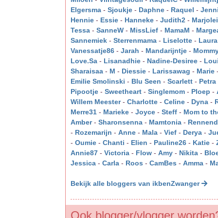
Elgersma
-
Sjoukje
-
Daphne
-
Raquel
-
Jenni
Hennie
-
Essie
-
Hanneke
-
Judith2
-
Marjole
Tessa
-
SanneW
-
MissLief
-
MamaM
-
Marge
Sannemiek
-
Sterrenmama
-
Liselotte
-
Laura
Vanessatje86
-
Jarah
-
Mandarijntje
-
Mommy
Love.Sa
-
Lisanadhie
-
Nadine-Desiree
-
Lou
Sharaisaa
-
M
-
Diessie
-
Larissawag
-
Marie
Emilie Smolinski
-
Blu Seen
-
Scarlett
-
Petra
Pipootje
-
Sweetheart
-
Singlemom
-
Ploep
-
Willem Meester
-
Charlotte
-
Celine
-
Dyna
-
Merre31
-
Marieke
-
Joyce
-
Steff
-
Mom to th
Amber
-
Sharonsenna
-
Mamtonia
-
Rennend
-
Rozemarijn
-
Anne
-
Mala
-
Vief
-
Derya
-
Ju
-
Oumie
-
Chanti
-
Elien
-
Pauline26
-
Katie
-
Annie87
-
Victoria
-
Flow
-
Amy
-
Nikita
-
Blo
Jessica
-
Carla
-
Roos
-
CamBes
-
Amma
-
Ma
Bekijk alle bloggers van ikbenZwanger
Ook blogger/vlogger worden