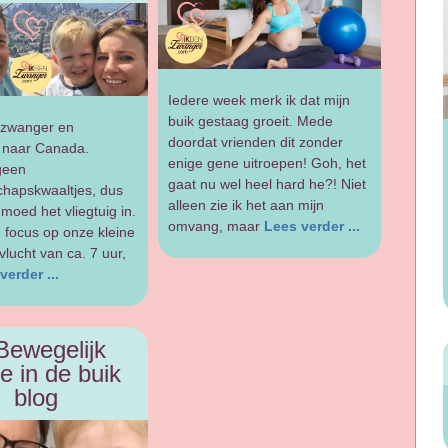
Iedere week merk ik dat mijn
buik gestaag groeit. Mede
 zwanger en
doordat vrienden dit zonder
 naar Canada.
enige gene uitroepen! Goh, het
geen
gaat nu wel heel hard he?! Niet
hapskwaaltjes, dus
alleen zie ik het aan mijn
moed het vliegtuig in.
omvang, maar
Lees verder ...
e focus op onze kleine
vlucht van ca. 7 uur,
verder ...
Bewegelijk
je in de buik
blog