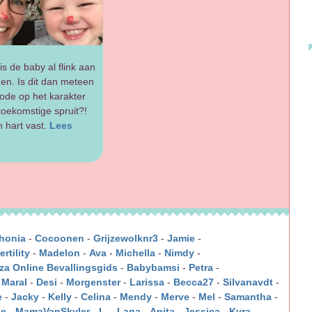
is de baby al flink aan
en. Is dit dan meteen
ode op het karakter
toekomstige spruit?!
n hart vast.
Lees
honia
-
Cocoonen
-
Grijzewolknr3
-
Jamie
-
rtility
-
Madelon
-
Ava
-
Michella
-
Nimdy
-
rza Online Bevallingsgids
-
Babybamsi
-
Petra
-
-
Maral
-
Desi
-
Morgenster
-
Larissa
-
Becca27
-
Silvanavdt
-
e
-
Jacky
-
Kelly
-
Celina
-
Mendy
-
Merve
-
Mel
-
Samantha
-
je
-
MamaVanSkyler
-
L.
-
Lana
-
Anita
-
Jessica
-
Kyra