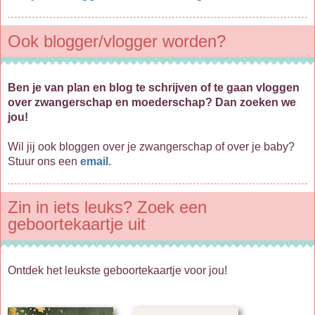
Ook blogger/vlogger worden?
Ben je van plan en blog te schrijven of te gaan vloggen
over zwangerschap en moederschap? Dan zoeken we
jou!
Wil jij ook bloggen over je zwangerschap of over je baby?
Stuur ons een
email
.
Zin in iets leuks? Zoek een
geboortekaartje uit
Ontdek het leukste geboortekaartje voor jou!