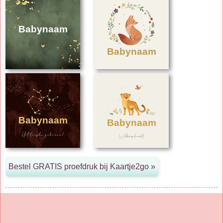
Babynaam
Babynaam
Babynaam
Babynaam