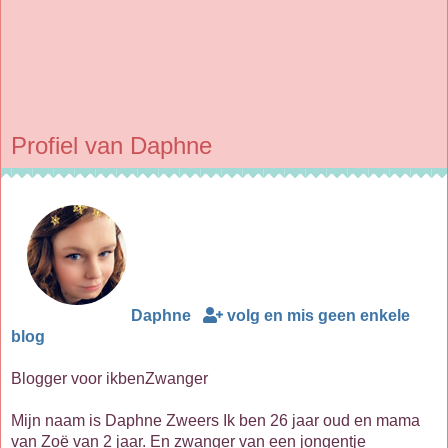
Profiel van Daphne
Daphne
volg en mis geen enkele
blog
Blogger voor ikbenZwanger
Mijn naam is Daphne Zweers Ik ben 26 jaar oud en mama
van Zoë van 2 jaar. En zwanger van een jongentje