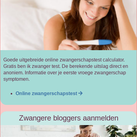
Goede uitgebreide online zwangerschapstest calculator.
Gratis ben ik zwanger test. De berekende uitslag direct en
anoniem. Informatie over je eerste vroege zwangerschap
symptomen.
Online zwangerschapstest
Zwangere bloggers aanmelden