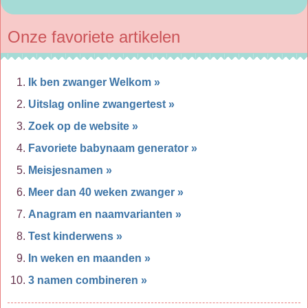
Onze favoriete artikelen
Ik ben zwanger Welkom »
Uitslag online zwangertest »
Zoek op de website »
Favoriete babynaam generator »
Meisjesnamen »
Meer dan 40 weken zwanger »
Anagram en naamvarianten »
Test kinderwens »
In weken en maanden »
3 namen combineren »