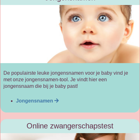
De populairste leuke jongensnamen voor je baby vind je
met onze jongensnamen-tool. Je vindt hier een
jongensnaam die bij je baby past!
Jongensnamen
Online zwangerschapstest