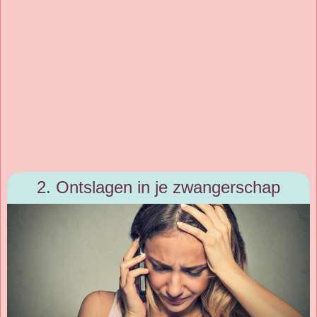
2. Ontslagen in je zwangerschap