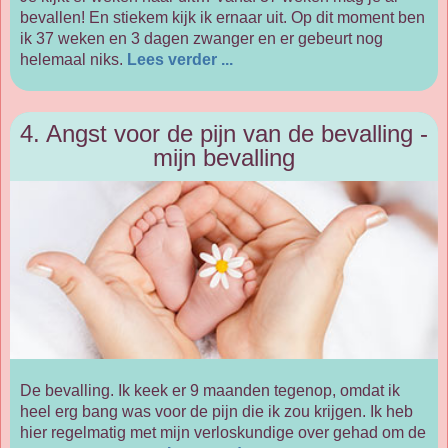
bevallen! En stiekem kijk ik ernaar uit. Op dit moment ben
ik 37 weken en 3 dagen zwanger en er gebeurt nog
helemaal niks.
Lees verder ...
4. Angst voor de pijn van de bevalling -
mijn bevalling
De bevalling. Ik keek er 9 maanden tegenop, omdat ik
heel erg bang was voor de pijn die ik zou krijgen. Ik heb
hier regelmatig met mijn verloskundige over gehad om de