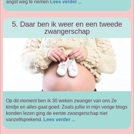
angst weg te nemen
Lees verder ...
5. Daar ben ik weer en een tweede
zwangerschap
Op dit moment ben ik 30 weken zwanger van ons 2e
kindje en alles gaat goed. Zoals jullie in mijn vorige blogs
konden lezen ging de eerste zwangerschap niet
vanzelfsprekend.
Lees verder ...