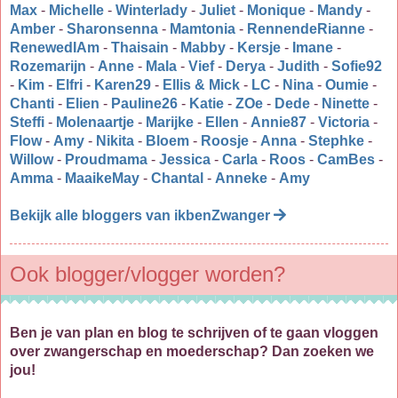
Max
-
Michelle
-
Winterlady
-
Juliet
-
Monique
-
Mandy
-
Amber
-
Sharonsenna
-
Mamtonia
-
RennendeRianne
-
RenewedIAm
-
Thaisain
-
Mabby
-
Kersje
-
Imane
-
Rozemarijn
-
Anne
-
Mala
-
Vief
-
Derya
-
Judith
-
Sofie92
-
Kim
-
Elfri
-
Karen29
-
Ellis & Mick
-
LC
-
Nina
-
Oumie
-
Chanti
-
Elien
-
Pauline26
-
Katie
-
ZOe
-
Dede
-
Ninette
-
Steffi
-
Molenaartje
-
Marijke
-
Ellen
-
Annie87
-
Victoria
-
Flow
-
Amy
-
Nikita
-
Bloem
-
Roosje
-
Anna
-
Stephke
-
Willow
-
Proudmama
-
Jessica
-
Carla
-
Roos
-
CamBes
-
Amma
-
MaaikeMay
-
Chantal
-
Anneke
-
Amy
Bekijk alle bloggers van ikbenZwanger
Ook blogger/vlogger worden?
Ben je van plan en blog te schrijven of te gaan vloggen
over zwangerschap en moederschap? Dan zoeken we
jou!