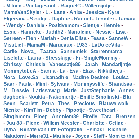
-
Miloen
-
Viintagesoull
-
RaquelC
-
Willemijntje
-
MamaVanSkyler
-
L.
-
Lana
-
Anita
-
Jessica
-
Kyra
Elgersma
-
Sjoukje
-
Daphne
-
Raquel
-
Jennifer
-
Tamara
-
Wendy
-
Daniela
-
Positivemom
-
Sientje
-
Hennie
-
Essie
-
Hanneke
-
Judith2
-
Marjoleine
-
Nessie
-
Lisa
-
Serreen
-
Fien
-
Mariah
-
Denia Elisa
-
Tessa
-
SanneW
-
MissLief
-
MamaM
-
Margeaux
-
1983
-
LaDolceVita
-
Carlie
-
Nova_
-
Taaraa
-
Sannemiek
-
Sterrenmama
-
Liselotte
-
Laura
-
Stresskipje
-
Fi
-
SingleMommy
-
Chrissy
-
Chrissie
-
Vanessatje86
-
Jarah
-
Mandarijntje
-
MommytobeA
-
Sanna
-
La
-
Eva
-
Eliza
-
Nikkitheijs
-
Nora
-
Love.Sa
-
Lisanadhie
-
Nadine-Desiree
-
Louisa
-
Saar
-
Paula
-
Mimi
-
Sylvana
-
Mommysslife
-
Sharaisaa
-
M
-
Diessie
-
Larissawag
-
Marie
-
JustStephanie
-
Annes
dagboek
-
Noukia
-
Nakomertje
-
Emilie Smolinski
-
Blu
Seen
-
Scarlett
-
Petra
-
Thes
-
Precious
-
Blauwe wolk
-
Nienke
-
KimTim
-
Debby
-
Pipootje
-
Sweetheart
-
Singlemom
-
Ploep
-
Anoniem89
-
Firefly
-
Tara
-
Brenzen
-
Juul88
-
Piene
-
Willem Meester
-
Charlotte
-
Celine
-
Dyna
-
Renate van Lith Fotografie
-
Esmasi
-
Richelle
-
Nakatomi
-
Merre31
-
Marieke
-
Joyce
-
Steff
-
Mom to the