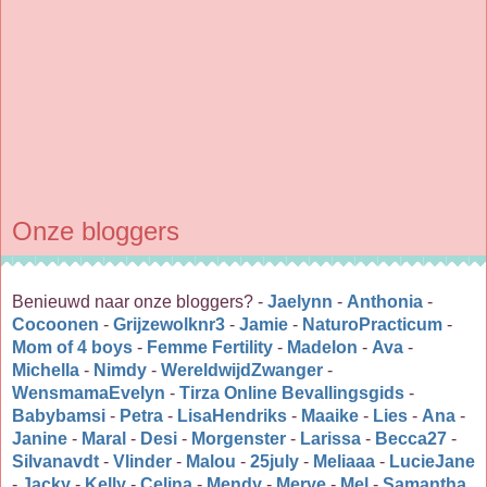
Onze bloggers
Benieuwd naar onze bloggers? -
Jaelynn
-
Anthonia
-
Cocoonen
-
Grijzewolknr3
-
Jamie
-
NaturoPracticum
-
Mom of 4 boys
-
Femme Fertility
-
Madelon
-
Ava
-
Michella
-
Nimdy
-
WereldwijdZwanger
-
WensmamaEvelyn
-
Tirza Online Bevallingsgids
-
Babybamsi
-
Petra
-
LisaHendriks
-
Maaike
-
Lies
-
Ana
-
Janine
-
Maral
-
Desi
-
Morgenster
-
Larissa
-
Becca27
-
Silvanavdt
-
Vlinder
-
Malou
-
25july
-
Meliaaa
-
LucieJane
-
Jacky
-
Kelly
-
Celina
-
Mendy
-
Merve
-
Mel
-
Samantha