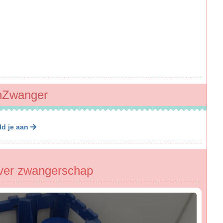
benZwanger
ld je aan
ver zwangerschap