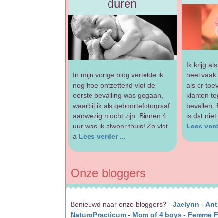
duren
Ik krijg a
In mijn vorige blog vertelde ik
heel vaak 
nog hoe ontzettend vlot de
als er toe
eerste bevalling was gegaan,
klanten te
waarbij ik als geboortefotograaf
bevallen.
aanwezig mocht zijn. Binnen 4
is dat nie
uur was ik alweer thuis! Zo vlot
Lees verde
a
Lees verder ...
Onze bloggers
Benieuwd naar onze bloggers? -
Jaelynn
-
Ant
NaturoPracticum
-
Mom of 4 boys
-
Femme Fe