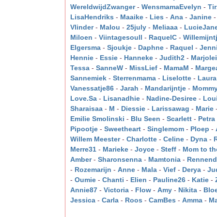
WereldwijdZwanger
-
WensmamaEvelyn
-
Ti
LisaHendriks
-
Maaike
-
Lies
-
Ana
-
Janine
Vlinder
-
Malou
-
25july
-
Meliaaa
-
LucieJan
Miloen
-
Viintagesoull
-
RaquelC
-
Willemijnt
Elgersma
-
Sjoukje
-
Daphne
-
Raquel
-
Jenni
Hennie
-
Essie
-
Hanneke
-
Judith2
-
Marjole
Tessa
-
SanneW
-
MissLief
-
MamaM
-
Marge
Sannemiek
-
Sterrenmama
-
Liselotte
-
Laura
Vanessatje86
-
Jarah
-
Mandarijntje
-
Mommy
Love.Sa
-
Lisanadhie
-
Nadine-Desiree
-
Lou
Sharaisaa
-
M
-
Diessie
-
Larissawag
-
Marie
Emilie Smolinski
-
Blu Seen
-
Scarlett
-
Petra
Pipootje
-
Sweetheart
-
Singlemom
-
Ploep
-
Willem Meester
-
Charlotte
-
Celine
-
Dyna
-
Merre31
-
Marieke
-
Joyce
-
Steff
-
Mom to th
Amber
-
Sharonsenna
-
Mamtonia
-
Rennend
-
Rozemarijn
-
Anne
-
Mala
-
Vief
-
Derya
-
Ju
-
Oumie
-
Chanti
-
Elien
-
Pauline26
-
Katie
-
Annie87
-
Victoria
-
Flow
-
Amy
-
Nikita
-
Blo
Jessica
-
Carla
-
Roos
-
CamBes
-
Amma
-
Ma