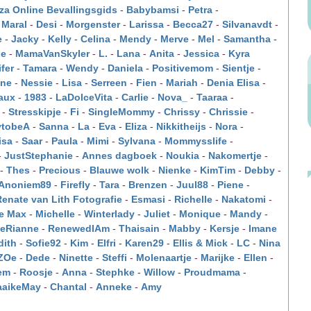
rza Online Bevallingsgids
-
Babybamsi
-
Petra
-
-
Maral
-
Desi
-
Morgenster
-
Larissa
-
Becca27
-
Silvanavdt
-
e
-
Jacky
-
Kelly
-
Celina
-
Mendy
-
Merve
-
Mel
-
Samantha
-
je
-
MamaVanSkyler
-
L.
-
Lana
-
Anita
-
Jessica
-
Kyra
fer
-
Tamara
-
Wendy
-
Daniela
-
Positivemom
-
Sientje
-
ine
-
Nessie
-
Lisa
-
Serreen
-
Fien
-
Mariah
-
Denia Elisa
-
aux
-
1983
-
LaDolceVita
-
Carlie
-
Nova_
-
Taaraa
-
-
Stresskipje
-
Fi
-
SingleMommy
-
Chrissy
-
Chrissie
-
tobeA
-
Sanna
-
La
-
Eva
-
Eliza
-
Nikkitheijs
-
Nora
-
isa
-
Saar
-
Paula
-
Mimi
-
Sylvana
-
Mommysslife
-
-
JustStephanie
-
Annes dagboek
-
Noukia
-
Nakomertje
-
-
Thes
-
Precious
-
Blauwe wolk
-
Nienke
-
KimTim
-
Debby
-
Anoniem89
-
Firefly
-
Tara
-
Brenzen
-
Juul88
-
Piene
-
Renate van Lith Fotografie
-
Esmasi
-
Richelle
-
Nakatomi
-
e Max
-
Michelle
-
Winterlady
-
Juliet
-
Monique
-
Mandy
-
eRianne
-
RenewedIAm
-
Thaisain
-
Mabby
-
Kersje
-
Imane
dith
-
Sofie92
-
Kim
-
Elfri
-
Karen29
-
Ellis & Mick
-
LC
-
Nina
ZOe
-
Dede
-
Ninette
-
Steffi
-
Molenaartje
-
Marijke
-
Ellen
-
em
-
Roosje
-
Anna
-
Stephke
-
Willow
-
Proudmama
-
aikeMay
-
Chantal
-
Anneke
-
Amy