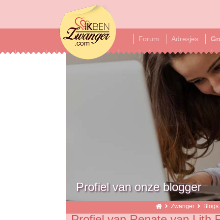
ikbenzwanger
Forum
Adresjes
Gr
Profiel van onze blogger
Zwanger
Blogs
Profiel van Renate van Lith 