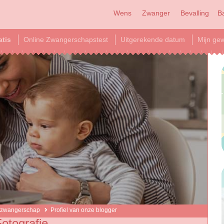
Wens
Zwanger
Bevalling
B
atis
Online Zwangerschapstest
Uitgerekende datum
Mijn gew
 zwangerschap
Profiel van onze blogger
Fotografie