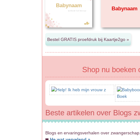
Babynaam
Babynaam
Shop nu boeken 
Beste artikelen over Blogs 
Blogs en ervaringsverhalen over zwangerschap.
He wat vervelend »