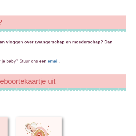
?
e gaan vloggen over zwangerschap en moederschap? Dan
er je baby? Stuur ons een
email
.
eboortekaartje uit