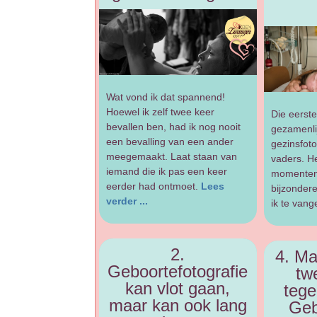
Wat vond ik dat spannend!
Hoewel ik zelf twee keer
Die eerst
bevallen ben, had ik nog nooit
gezamenlij
een bevalling van een ander
gezinsfoto
meegemaakt. Laat staan van
vaders. He
iemand die ik pas een keer
momenten 
eerder had ontmoet.
Lees
bijzonder
verder ...
ik te vang
2.
4. Ma
Geboortefotografie
tw
kan vlot gaan,
tege
maar kan ook lang
Geb