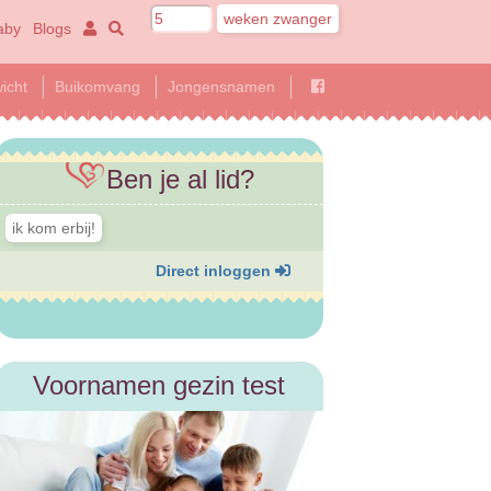
aby
Blogs
icht
Buikomvang
Jongensnamen
Ben je al lid?
Direct inloggen
Voornamen gezin test