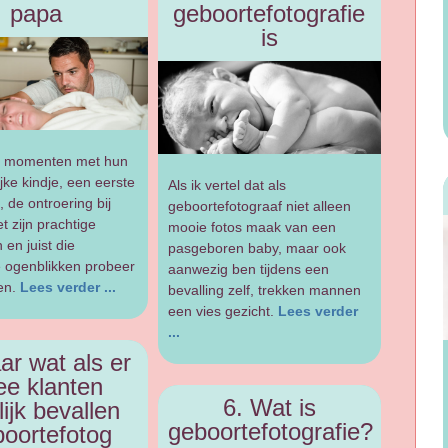
papa
geboortefotografie
is
e momenten met hun
ke kindje, een eerste
Als ik vertel dat als
, de ontroering bij
geboortefotograaf niet alleen
t zijn prachtige
mooie fotos maak van een
en juist die
pasgeboren baby, maar ook
e ogenblikken probeer
aanwezig ben tijdens een
en.
Lees verder ...
bevalling zelf, trekken mannen
een vies gezicht.
Lees verder
...
ar wat als er
ee klanten
6. Wat is
lijk bevallen
geboortefotografie?
oortefotog