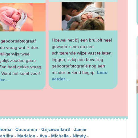
Hoewel het bij een bruiloft heel
ls geboortefotograaf
gewoon is om op een
de vraag wat ik doe
schitterende wijze vast te laten
valligerwijs twee
leggen, is bij een bevalling
gelijk zouden gaan
geboortefotografie nog een
 Een heel gekke vraag
minder bekend begrip.
Lees
t. Want het komt voor!
verder ...
r ...
honia
-
Cocoonen
-
Grijzewolknr3
-
Jamie
-
rtility
-
Madelon
-
Ava
-
Michella
-
Nimdy
-