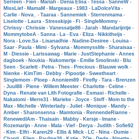
Serreen
-
Fien
-
Mariah
-
Denia Elisa
-
Tessa
-
SanneW
-
MissLief
-
MamaM
-
Margeaux
-
1983
-
LaDolceVita
-
Carlie
-
Nova_
-
Taaraa
-
Sannemiek
-
Sterrenmama
-
Liselotte
-
Laura
-
Stresskipje
-
Fi
-
SingleMommy
-
Chrissy
-
Chrissie
-
Vanessatje86
-
Jarah
-
Mandarijntje
-
MommytobeA
-
Sanna
-
La
-
Eva
-
Eliza
-
Nikkitheijs
-
Nora
-
Love.Sa
-
Lisanadhie
-
Nadine-Desiree
-
Louisa
-
Saar
-
Paula
-
Mimi
-
Sylvana
-
Mommysslife
-
Sharaisaa
-
M
-
Diessie
-
Larissawag
-
Marie
-
JustStephanie
-
Annes
dagboek
-
Noukia
-
Nakomertje
-
Emilie Smolinski
-
Blu
Seen
-
Scarlett
-
Petra
-
Thes
-
Precious
-
Blauwe wolk
-
Nienke
-
KimTim
-
Debby
-
Pipootje
-
Sweetheart
-
Singlemom
-
Ploep
-
Anoniem89
-
Firefly
-
Tara
-
Brenzen
-
Juul88
-
Piene
-
Willem Meester
-
Charlotte
-
Celine
-
Dyna
-
Renate van Lith Fotografie
-
Esmasi
-
Richelle
-
Nakatomi
-
Merre31
-
Marieke
-
Joyce
-
Steff
-
Mom to the
Max
-
Michelle
-
Winterlady
-
Juliet
-
Monique
-
Mandy
-
Amber
-
Sharonsenna
-
Mamtonia
-
RennendeRianne
-
RenewedIAm
-
Thaisain
-
Mabby
-
Kersje
-
Imane
-
Rozemarijn
-
Anne
-
Mala
-
Vief
-
Derya
-
Judith
-
Sofie92
-
Kim
-
Elfri
-
Karen29
-
Ellis & Mick
-
LC
-
Nina
-
Oumie
-
Chanti
-
Elien
-
Pauline26
-
Katie
-
ZOe
-
Dede
-
Ninette
-