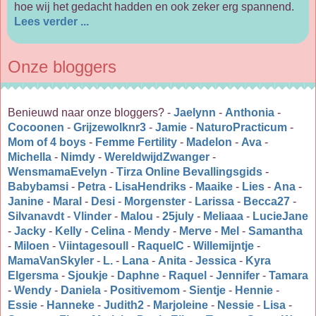
hoe wij het gedacht hadden en ook zeker erg spannend.
Lees verder ...
Onze bloggers
Benieuwd naar onze bloggers? -
Jaelynn
-
Anthonia
-
Cocoonen
-
Grijzewolknr3
-
Jamie
-
NaturoPracticum
-
Mom of 4 boys
-
Femme Fertility
-
Madelon
-
Ava
-
Michella
-
Nimdy
-
WereldwijdZwanger
-
WensmamaEvelyn
-
Tirza Online Bevallingsgids
-
Babybamsi
-
Petra
-
LisaHendriks
-
Maaike
-
Lies
-
Ana
-
Janine
-
Maral
-
Desi
-
Morgenster
-
Larissa
-
Becca27
-
Silvanavdt
-
Vlinder
-
Malou
-
25july
-
Meliaaa
-
LucieJane
-
Jacky
-
Kelly
-
Celina
-
Mendy
-
Merve
-
Mel
-
Samantha
-
Miloen
-
Viintagesoull
-
RaquelC
-
Willemijntje
-
MamaVanSkyler
-
L.
-
Lana
-
Anita
-
Jessica
-
Kyra
Elgersma
-
Sjoukje
-
Daphne
-
Raquel
-
Jennifer
-
Tamara
-
Wendy
-
Daniela
-
Positivemom
-
Sientje
-
Hennie
-
Essie
-
Hanneke
-
Judith2
-
Marjoleine
-
Nessie
-
Lisa
-