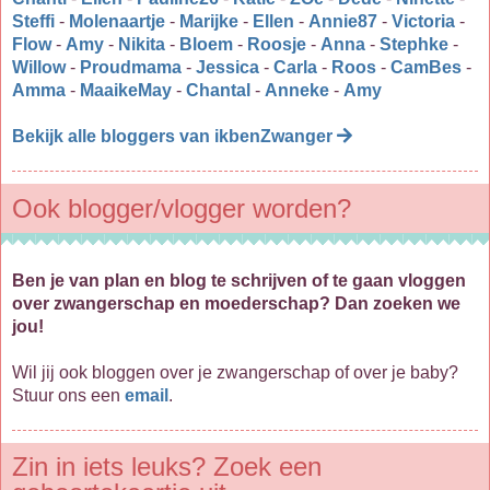
Steffi
-
Molenaartje
-
Marijke
-
Ellen
-
Annie87
-
Victoria
-
Flow
-
Amy
-
Nikita
-
Bloem
-
Roosje
-
Anna
-
Stephke
-
Willow
-
Proudmama
-
Jessica
-
Carla
-
Roos
-
CamBes
-
Amma
-
MaaikeMay
-
Chantal
-
Anneke
-
Amy
Bekijk alle bloggers van ikbenZwanger
Ook blogger/vlogger worden?
Ben je van plan en blog te schrijven of te gaan vloggen
over zwangerschap en moederschap? Dan zoeken we
jou!
Wil jij ook bloggen over je zwangerschap of over je baby?
Stuur ons een
email
.
Zin in iets leuks? Zoek een