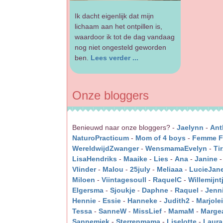
Ik dacht eigenlijk dat mijn
lichaam aan het ontpillen is,
waardoor ik tot de dag vandaag
nog niet ongesteld geworden
ben.
Lees verder ...
Onze bloggers
Benieuwd naar onze bloggers? -
Jaelynn
-
Ant
NaturoPracticum
-
Mom of 4 boys
-
Femme Fe
WereldwijdZwanger
-
WensmamaEvelyn
-
Ti
LisaHendriks
-
Maaike
-
Lies
-
Ana
-
Janine
Vlinder
-
Malou
-
25july
-
Meliaaa
-
LucieJan
Miloen
-
Viintagesoull
-
RaquelC
-
Willemijnt
Elgersma
-
Sjoukje
-
Daphne
-
Raquel
-
Jenni
Hennie
-
Essie
-
Hanneke
-
Judith2
-
Marjole
Tessa
-
SanneW
-
MissLief
-
MamaM
-
Marge
Sannemiek
-
Sterrenmama
-
Liselotte
-
Laura