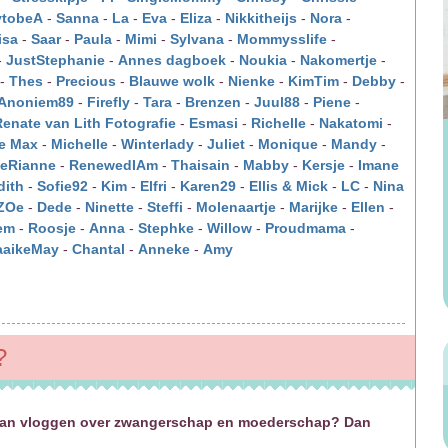
tobeA
-
Sanna
-
La
-
Eva
-
Eliza
-
Nikkitheijs
-
Nora
-
isa
-
Saar
-
Paula
-
Mimi
-
Sylvana
-
Mommysslife
-
-
JustStephanie
-
Annes dagboek
-
Noukia
-
Nakomertje
-
-
Thes
-
Precious
-
Blauwe wolk
-
Nienke
-
KimTim
-
Debby
-
Anoniem89
-
Firefly
-
Tara
-
Brenzen
-
Juul88
-
Piene
-
Renate van Lith Fotografie
-
Esmasi
-
Richelle
-
Nakatomi
-
e Max
-
Michelle
-
Winterlady
-
Juliet
-
Monique
-
Mandy
-
eRianne
-
RenewedIAm
-
Thaisain
-
Mabby
-
Kersje
-
Imane
dith
-
Sofie92
-
Kim
-
Elfri
-
Karen29
-
Ellis & Mick
-
LC
-
Nina
ZOe
-
Dede
-
Ninette
-
Steffi
-
Molenaartje
-
Marijke
-
Ellen
-
em
-
Roosje
-
Anna
-
Stephke
-
Willow
-
Proudmama
-
aikeMay
-
Chantal
-
Anneke
-
Amy
?
e gaan vloggen over zwangerschap en moederschap? Dan