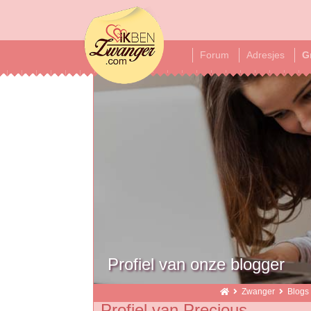
ikbenzwanger
Forum
Adresjes
G
Profiel van onze blogger
Zwanger
Blogs
Profiel van Precious