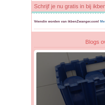
Schrijf je nu gratis in bij ik
Vriendin worden van ikbenZwanger.com!
Me
Blogs o