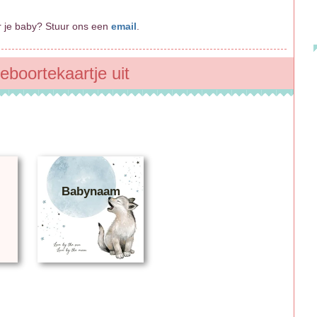
er je baby? Stuur ons een
email
.
eboortekaartje uit
Babynaam