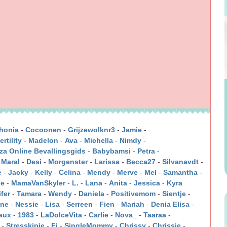
honia
-
Cocoonen
-
Grijzewolknr3
-
Jamie
-
rtility
-
Madelon
-
Ava
-
Michella
-
Nimdy
-
rza Online Bevallingsgids
-
Babybamsi
-
Petra
-
-
Maral
-
Desi
-
Morgenster
-
Larissa
-
Becca27
-
Silvanavdt
-
e
-
Jacky
-
Kelly
-
Celina
-
Mendy
-
Merve
-
Mel
-
Samantha
-
je
-
MamaVanSkyler
-
L.
-
Lana
-
Anita
-
Jessica
-
Kyra
fer
-
Tamara
-
Wendy
-
Daniela
-
Positivemom
-
Sientje
-
ine
-
Nessie
-
Lisa
-
Serreen
-
Fien
-
Mariah
-
Denia Elisa
-
aux
-
1983
-
LaDolceVita
-
Carlie
-
Nova_
-
Taaraa
-
-
Stresskipje
-
Fi
-
SingleMommy
-
Chrissy
-
Chrissie
-