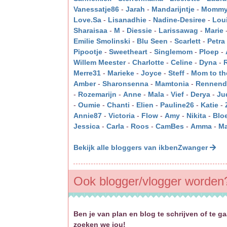
Vanessatje86
-
Jarah
-
Mandarijntje
-
Mommy
Love.Sa
-
Lisanadhie
-
Nadine-Desiree
-
Lou
Sharaisaa
-
M
-
Diessie
-
Larissawag
-
Marie
Emilie Smolinski
-
Blu Seen
-
Scarlett
-
Petra
Pipootje
-
Sweetheart
-
Singlemom
-
Ploep
-
Willem Meester
-
Charlotte
-
Celine
-
Dyna
-
Merre31
-
Marieke
-
Joyce
-
Steff
-
Mom to th
Amber
-
Sharonsenna
-
Mamtonia
-
Rennend
-
Rozemarijn
-
Anne
-
Mala
-
Vief
-
Derya
-
Ju
-
Oumie
-
Chanti
-
Elien
-
Pauline26
-
Katie
-
Annie87
-
Victoria
-
Flow
-
Amy
-
Nikita
-
Blo
Jessica
-
Carla
-
Roos
-
CamBes
-
Amma
-
Ma
Bekijk alle bloggers van ikbenZwanger
Ook blogger/vlogger worden
Ben je van plan en blog te schrijven of t
zoeken we jou!