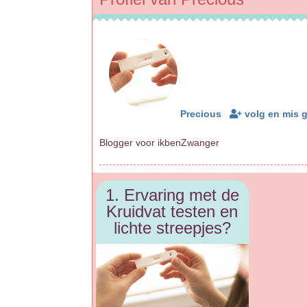
Precious
volg en mis 
Blogger voor ikbenZwanger
1. Ervaring met de
Kruidvat testen en
lichte streepjes?