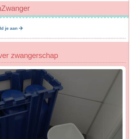
benZwanger
ld je aan
ver zwangerschap