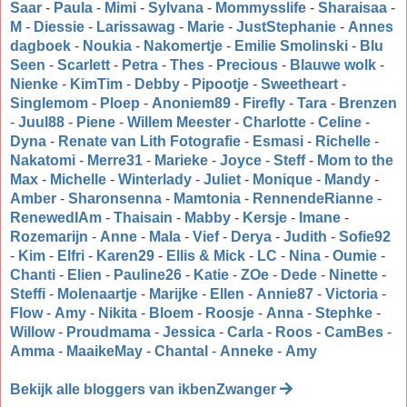
Saar
-
Paula
-
Mimi
-
Sylvana
-
Mommysslife
-
Sharaisaa
-
M
-
Diessie
-
Larissawag
-
Marie
-
JustStephanie
-
Annes
dagboek
-
Noukia
-
Nakomertje
-
Emilie Smolinski
-
Blu
Seen
-
Scarlett
-
Petra
-
Thes
-
Precious
-
Blauwe wolk
-
Nienke
-
KimTim
-
Debby
-
Pipootje
-
Sweetheart
-
Singlemom
-
Ploep
-
Anoniem89
-
Firefly
-
Tara
-
Brenzen
-
Juul88
-
Piene
-
Willem Meester
-
Charlotte
-
Celine
-
Dyna
-
Renate van Lith Fotografie
-
Esmasi
-
Richelle
-
Nakatomi
-
Merre31
-
Marieke
-
Joyce
-
Steff
-
Mom to the
Max
-
Michelle
-
Winterlady
-
Juliet
-
Monique
-
Mandy
-
Amber
-
Sharonsenna
-
Mamtonia
-
RennendeRianne
-
RenewedIAm
-
Thaisain
-
Mabby
-
Kersje
-
Imane
-
Rozemarijn
-
Anne
-
Mala
-
Vief
-
Derya
-
Judith
-
Sofie92
-
Kim
-
Elfri
-
Karen29
-
Ellis & Mick
-
LC
-
Nina
-
Oumie
-
Chanti
-
Elien
-
Pauline26
-
Katie
-
ZOe
-
Dede
-
Ninette
-
Steffi
-
Molenaartje
-
Marijke
-
Ellen
-
Annie87
-
Victoria
-
Flow
-
Amy
-
Nikita
-
Bloem
-
Roosje
-
Anna
-
Stephke
-
Willow
-
Proudmama
-
Jessica
-
Carla
-
Roos
-
CamBes
-
Amma
-
MaaikeMay
-
Chantal
-
Anneke
-
Amy
Bekijk alle bloggers van ikbenZwanger