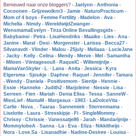
Benieuwd naar onze bloggers? -
Jaelynn
-
Anthonia
-
Cocoonen
-
Grijzewolknr3
-
Jamie
-
NaturoPracticum
-
Mom of 4 boys
-
Femme Fertility
-
Madelon
-
Ava
-
Michella
-
Nimdy
-
WereldwijdZwanger
-
WensmamaEvelyn
-
Tirza Online Bevallingsgids
-
Babybamsi
-
Petra
-
LisaHendriks
-
Maaike
-
Lies
-
Ana
-
Janine
-
Maral
-
Desi
-
Morgenster
-
Larissa
-
Becca27
-
Silvanavdt
-
Vlinder
-
Malou
-
25july
-
Meliaaa
-
LucieJane
-
Jacky
-
Kelly
-
Celina
-
Mendy
-
Merve
-
Mel
-
Samantha
-
Miloen
-
Viintagesoull
-
RaquelC
-
Willemijntje
-
MamaVanSkyler
-
L.
-
Lana
-
Anita
-
Jessica
-
Kyra
Elgersma
-
Sjoukje
-
Daphne
-
Raquel
-
Jennifer
-
Tamara
-
Wendy
-
Daniela
-
Positivemom
-
Sientje
-
Hennie
-
Essie
-
Hanneke
-
Judith2
-
Marjoleine
-
Nessie
-
Lisa
-
Serreen
-
Fien
-
Mariah
-
Denia Elisa
-
Tessa
-
SanneW
-
MissLief
-
MamaM
-
Margeaux
-
1983
-
LaDolceVita
-
Carlie
-
Nova_
-
Taaraa
-
Sannemiek
-
Sterrenmama
-
Liselotte
-
Laura
-
Stresskipje
-
Fi
-
SingleMommy
-
Chrissy
-
Chrissie
-
Vanessatje86
-
Jarah
-
Mandarijntje
-
MommytobeA
-
Sanna
-
La
-
Eva
-
Eliza
-
Nikkitheijs
-
Nora
-
Love.Sa
-
Lisanadhie
-
Nadine-Desiree
-
Louisa
-