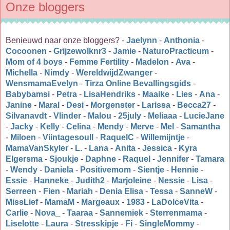
Onze bloggers
Benieuwd naar onze bloggers? -
Jaelynn
-
Anthonia
-
Cocoonen
-
Grijzewolknr3
-
Jamie
-
NaturoPracticum
-
Mom of 4 boys
-
Femme Fertility
-
Madelon
-
Ava
-
Michella
-
Nimdy
-
WereldwijdZwanger
-
WensmamaEvelyn
-
Tirza Online Bevallingsgids
-
Babybamsi
-
Petra
-
LisaHendriks
-
Maaike
-
Lies
-
Ana
-
Janine
-
Maral
-
Desi
-
Morgenster
-
Larissa
-
Becca27
-
Silvanavdt
-
Vlinder
-
Malou
-
25july
-
Meliaaa
-
LucieJane
-
Jacky
-
Kelly
-
Celina
-
Mendy
-
Merve
-
Mel
-
Samantha
-
Miloen
-
Viintagesoull
-
RaquelC
-
Willemijntje
-
MamaVanSkyler
-
L.
-
Lana
-
Anita
-
Jessica
-
Kyra
Elgersma
-
Sjoukje
-
Daphne
-
Raquel
-
Jennifer
-
Tamara
-
Wendy
-
Daniela
-
Positivemom
-
Sientje
-
Hennie
-
Essie
-
Hanneke
-
Judith2
-
Marjoleine
-
Nessie
-
Lisa
-
Serreen
-
Fien
-
Mariah
-
Denia Elisa
-
Tessa
-
SanneW
-
MissLief
-
MamaM
-
Margeaux
-
1983
-
LaDolceVita
-
Carlie
-
Nova_
-
Taaraa
-
Sannemiek
-
Sterrenmama
-
Liselotte
-
Laura
-
Stresskipje
-
Fi
-
SingleMommy
-