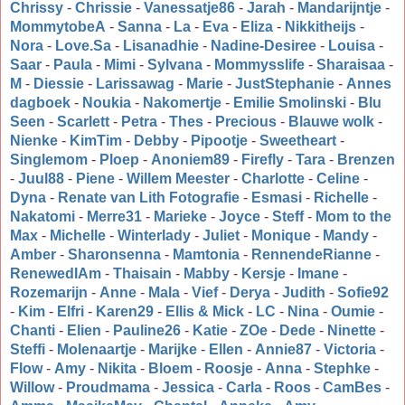
Chrissy
-
Chrissie
-
Vanessatje86
-
Jarah
-
Mandarijntje
-
MommytobeA
-
Sanna
-
La
-
Eva
-
Eliza
-
Nikkitheijs
-
Nora
-
Love.Sa
-
Lisanadhie
-
Nadine-Desiree
-
Louisa
-
Saar
-
Paula
-
Mimi
-
Sylvana
-
Mommysslife
-
Sharaisaa
-
M
-
Diessie
-
Larissawag
-
Marie
-
JustStephanie
-
Annes
dagboek
-
Noukia
-
Nakomertje
-
Emilie Smolinski
-
Blu
Seen
-
Scarlett
-
Petra
-
Thes
-
Precious
-
Blauwe wolk
-
Nienke
-
KimTim
-
Debby
-
Pipootje
-
Sweetheart
-
Singlemom
-
Ploep
-
Anoniem89
-
Firefly
-
Tara
-
Brenzen
-
Juul88
-
Piene
-
Willem Meester
-
Charlotte
-
Celine
-
Dyna
-
Renate van Lith Fotografie
-
Esmasi
-
Richelle
-
Nakatomi
-
Merre31
-
Marieke
-
Joyce
-
Steff
-
Mom to the
Max
-
Michelle
-
Winterlady
-
Juliet
-
Monique
-
Mandy
-
Amber
-
Sharonsenna
-
Mamtonia
-
RennendeRianne
-
RenewedIAm
-
Thaisain
-
Mabby
-
Kersje
-
Imane
-
Rozemarijn
-
Anne
-
Mala
-
Vief
-
Derya
-
Judith
-
Sofie92
-
Kim
-
Elfri
-
Karen29
-
Ellis & Mick
-
LC
-
Nina
-
Oumie
-
Chanti
-
Elien
-
Pauline26
-
Katie
-
ZOe
-
Dede
-
Ninette
-
Steffi
-
Molenaartje
-
Marijke
-
Ellen
-
Annie87
-
Victoria
-
Flow
-
Amy
-
Nikita
-
Bloem
-
Roosje
-
Anna
-
Stephke
-
Willow
-
Proudmama
-
Jessica
-
Carla
-
Roos
-
CamBes
-