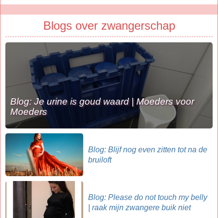
Blogs over zwangerschap
Blog: Je urine is goud waard | Moeders voor
Moeders
Blog: Blijf nog even zitten tot na de
bruiloft
Blog: Please do not touch my belly
| raak mijn zwangere buik niet