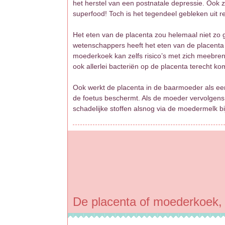
het herstel van een postnatale depressie. Ook z
superfood! Toch is het tegendeel gebleken uit
Het eten van de placenta zou helemaal niet z
wetenschappers heeft het eten van de placenta 
moederkoek kan zelfs risico’s met zich meebre
ook allerlei bacteriën op de placenta terecht k
Ook werkt de placenta in de baarmoeder als een 
de foetus beschermt. Als de moeder vervolgens de
schadelijke stoffen alsnog via de moedermelk b
De placenta of moederkoek, w