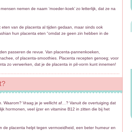
 mensen nemen de naam ‘moeder-koek’ zo letterlijk, dat ze na
 eten van de placenta al tijden gedaan, maar sinds ook
dashian hun placenta eten “omdat ze geen zin hebben in de
eiden passeren de revue. Van placenta-pannenkoeken,
achee, of placenta-smoothies. Placenta recepten genoeg; voor
acenta zo verwerken, dat je de placenta in pil-vorm kunt innemen!
t?
en. Waarom? Vraag je je wellicht af…? Vanuit de overtuiging dat
 hormonen, veel ijzer en vitamine B12 in zitten die bij het
n de placenta helpt tegen vermoeidheid, een beter humeur en