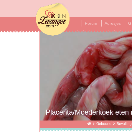
ikbenzwanger
Forum
Adresjes
G
Placenta/Moederkoek eten n
Geboorte
Bevalling