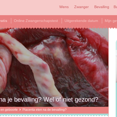
Wens
Zwanger
Bevalling
B
ratis
Online Zwangerschapstest
Uitgerekende datum
Mijn ge
a je bevalling? Wel of niet gezond?
 en geboorte
Placenta eten na de bevalling?