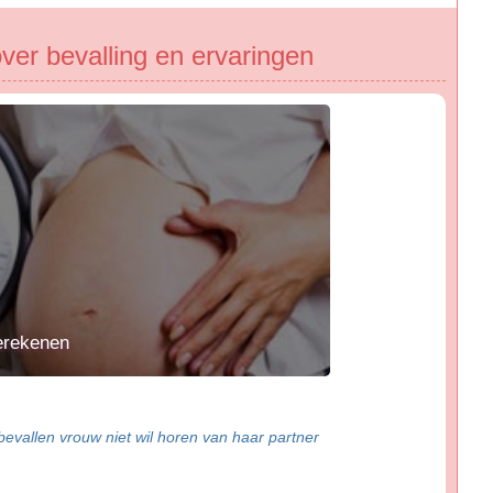
ver bevalling en ervaringen
erekenen
evallen vrouw niet wil horen van haar partner