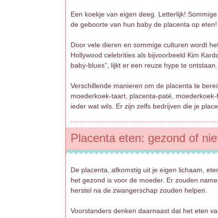
Een koekje van eigen deeg. Letterlijk! Sommige
de geboorte van hun baby de placenta op eten!
Door vele dieren en sommige culturen wordt het
Hollywood celebrities als bijvoorbeeld Kim Kar
baby-blues”, lijkt er een reuze hype te ontstaan.
Verschillende manieren om de placenta te ber
moederkoek-taart, placenta-paté, moederkoek-h
ieder wat wils. Er zijn zelfs bedrijven die je pl
Placenta eten: gezond of nie
De placenta, afkomstig uit je eigen lichaam, et
het gezond is voor de moeder. Er zouden namelijk
herstel na de zwangerschap zouden helpen.
Voorstanders denken daarnaast dat het eten va