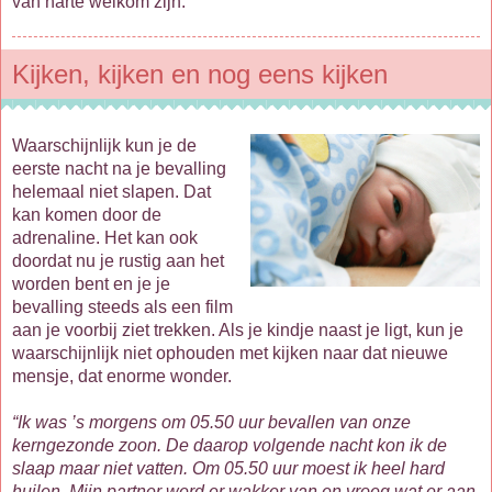
van harte welkom zijn.
Kijken, kijken en nog eens kijken
Waarschijnlijk kun je de
eerste nacht na je bevalling
helemaal niet slapen. Dat
kan komen door de
adrenaline. Het kan ook
doordat nu je rustig aan het
worden bent en je je
bevalling steeds als een film
aan je voorbij ziet trekken. Als je kindje naast je ligt, kun je
waarschijnlijk niet ophouden met kijken naar dat nieuwe
mensje, dat enorme wonder.
“Ik was ’s morgens om 05.50 uur bevallen van onze
kerngezonde zoon. De daarop volgende nacht kon ik de
slaap maar niet vatten. Om 05.50 uur moest ik heel hard
huilen. Mijn partner werd er wakker van en vroeg wat er aan