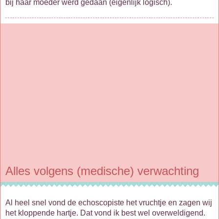
bij haar moeder werd gedaan (eigenlijk logisch).
Alles volgens (medische) verwachting
Al heel snel vond de echoscopiste het vruchtje en zagen wij
het kloppende hartje. Dat vond ik best wel overweldigend.