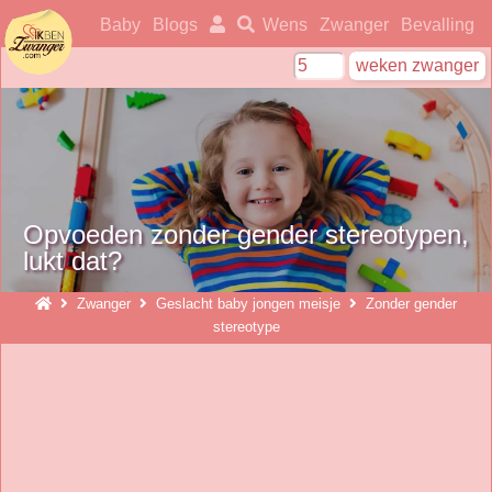
ikbenzwanger
Baby
Blogs
Wens
Zwanger
Bevalling
Opvoeden zonder gender stereotypen,
lukt dat?
Zwanger
Geslacht baby jongen meisje
Zonder gender
stereotype