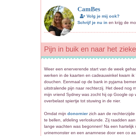
CamBes
Volg je mij ook?
Schrijf je nu in
en krijg de mo
Pijn in buik en naar het ziek
Weer een enerverende start van de week gehad
werken in de kaarten en cadeauwinkel kwam ik 
douchen. Eenmaal op de bank in pyjama bemerkte
uitstralende pijn naar rechterzij. Het deed nog 
mijn vriend Sydney was zocht hij op Google op w
overbelast spiertje tot stuwing in de nier.
Omdat mijn
donornier
zich aan de rechterzijde
te bellen, afdeling verloskunde. Zij raadden a
lange wachten was begonnen! Na een hartelijk
urinemonster en een anamnese door een co assi