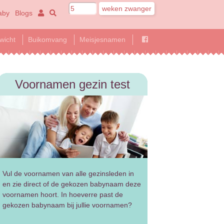
aby
Blogs
wicht
Buikomvang
Meisjesnamen
Voornamen gezin test
Vul de voornamen van alle gezinsleden in
en zie direct of de gekozen babynaam deze
voornamen hoort. In hoeverre past de
gekozen babynaam bij jullie voornamen?