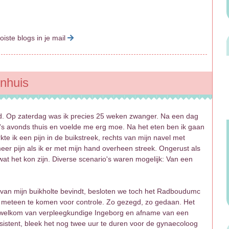
oiste blogs in je mail
enhuis
. Op zaterdag was ik precies 25 weken zwanger. Na een dag
's avonds thuis en voelde me erg moe. Na het eten ben ik gaan
 ik een pijn in de buikstreek, rechts van mijn navel met
meer pijn als ik er met mijn hand overheen streek. Ongerust als
at het kon zijn. Diverse scenario's waren mogelijk: Van een
 van mijn buikholte bevindt, besloten we toch het Radboudumc
an meteen te komen voor controle. Zo gezegd, zo gedaan. Het
 welkom van verpleegkundige Ingeborg en afname van een
stent, bleek het nog twee uur te duren voor de gynaecoloog