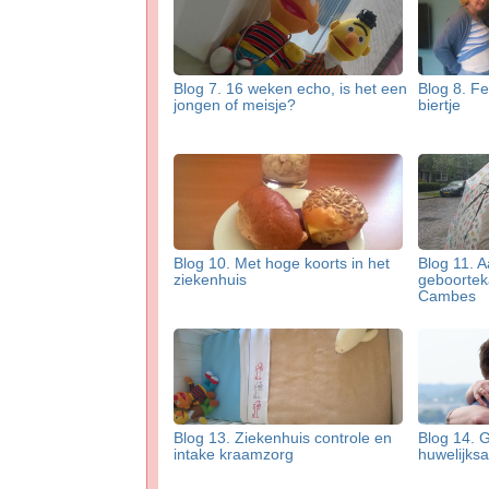
Blog 7. 16 weken echo, is het een
Blog 8. Fe
jongen of meisje?
biertje
Blog 10. Met hoge koorts in het
Blog 11. 
ziekenhuis
geboortek
Cambes
Blog 13. Ziekenhuis controle en
Blog 14. 
intake kraamzorg
huwelijks