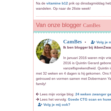
Na de
vitamine b12
prik op dinsdagmiddag heb 
wandelen. Op naar de 26ste week!
Van onze blogger
CamBes
CamBes
•
Volg je 
Ik ben blogger bij ikbenZwa
In januari 2016 waren mijn vri
2016 is Quintin Gerard gebor
vanzelfsprekendheid. Quintin 
met 32 weken en 4 dagen is hij gekomen. Ons huw
getrouwd en vormen samen met Dobermann Yara
family!
Lees mijn vorige blog:
24 weken zwanger ge
Lees het vervolg:
Goede CTG scan en huwe
Volg je mij ook?