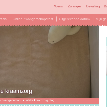
Wens
Zwanger
Bevalling
B
ratis
Online Zwangerschapstest
Uitgerekende datum
Mijn ge
ake kraamzorg
s zwangerschap
Intake kraamzorg blog