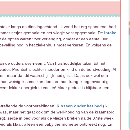
ntake langs op dinsdagochtend. Ik vond het erg spannend, had
amer netjes gemaakt en het wiegje vast opgemaakt! De
intake
t de opties waren voor verlenging, omdat er een aantal uur
bevalling nog in het ziekenhuis moet verkeren. En volgens de
an de ouders overneemt. Van huishoudelijke taken tot het
ader. Prioriteit is echter moeder en kind en de borstvoeding. Al
n, maar dat dit waarschijnlijk nodig is... Dat is ook wel een
ee hoe weinig ik soms kan doen en hoe traag ik tegenwoordig
er lekker energiek te voelen! Maar geduld is blijkbaar een
treffende de voorbereidingen.
Klossen onder het bed
(ik
ig was, maar het gaat ook om de werkhouding van de kraamzorg
g), zeiltje in bed voor als de vliezen breken na de 37ste week.
ed als klaar, alleen een baby thermometer ontbreekt nog. En