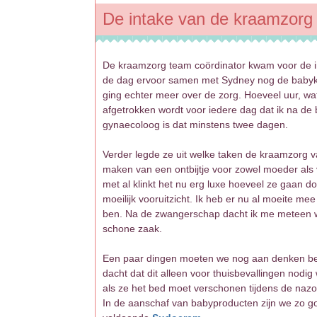
De intake van de kraamzorg
De kraamzorg team coördinator kwam voor de i
de dag ervoor samen met Sydney nog de babyk
ging echter meer over de zorg. Hoeveel uur, wa
afgetrokken wordt voor iedere dag dat ik na de 
gynaecoloog is dat minstens twee dagen.
Verder legde ze uit welke taken de kraamzorg v
maken van een ontbijtje voor zowel moeder als v
met al klinkt het nu erg luxe hoeveel ze gaan doe
moeilijk vooruitzicht. Ik heb er nu al moeite m
ben. Na de zwangerschap dacht ik me meteen we
schone zaak.
Een paar dingen moeten we nog aan denken be
dacht dat dit alleen voor thuisbevallingen nod
als ze het bed moet verschonen tijdens de nazor
In de aanschaf van babyproducten zijn we zo go