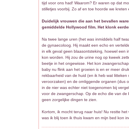
tijd voor ons had! Waarom? Er waren op dat mom
stilletjes voorbij. Zo af en toe hoorde we krete
Duidelijk vrouwen die aan het bevallen ware
gemiddelde Hollywood film. Het klonk eerde
Na twee lange uren (het was inmiddels half twaa
de gynaecoloog. Hij maakt een echo en verteld
in elk geval geen blaasontsteking, hoewel een in
kon worden. Hij zou de urine nog op kweek zett
beetje in het ongewisse. Het kon zwangerschapsp
baby nu flink aan het groeien is en er meer dru
rekbaarheid van de huid (en ik heb wat litteken 
veroorzaken) en de omliggende organen (dus oo
in de nier was echter niet toegenomen bij vergel
voor de zwangerschap. Op de echo die van de 
geen zorgelijke dingen te zien.
Kortom, ik mocht terug naar huis! Nu restte het
was ik blij toen ik thuis kwam en mijn bed kon i