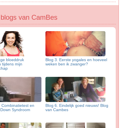
e blogs van CamBes
oge bloeddruk
Blog 3. Eerste yogales en hoeveel
tijdens mijn
weken ben ik zwanger?
chap
e Combinatietest en
Blog 6. Eindelijk goed nieuws! Blog
g Down Syndroom
van Cambes