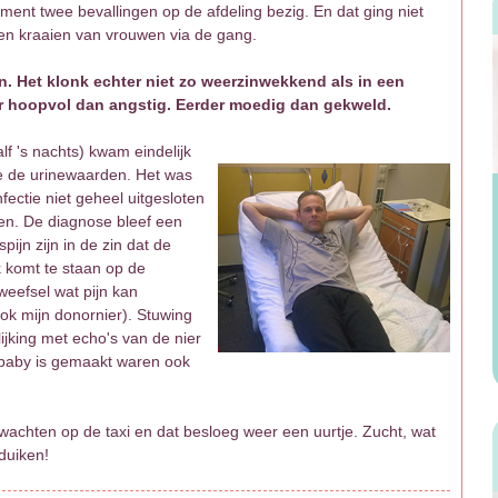
ent twee bevallingen op de afdeling bezig. En dat ging niet
n en kraaien van vrouwen via de gang.
n. Het klonk echter niet zo weerzinwekkend als in een
r hoopvol dan angstig. Eerder moedig dan gekweld.
lf 's nachts) kwam eindelijk
e de urinewaarden. Het was
fectie niet geheel uitgesloten
en. De diagnose bleef een
ijn zijn in de zin dat de
k komt te staan op de
weefsel wat pijn kan
k mijn donornier). Stuwing
ijking met echo's van de nier
baby is gemaakt waren ook
 wachten op de taxi en dat besloeg weer een uurtje. Zucht, wat
nduiken!