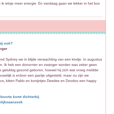
ik ietsje meer energie. En vandaag gaan we lekker in het bos
mij ook?
nger
end Sydney we in blijde verwachting van een kindje. In augustus
en. Ik heb een donornier en zwanger worden was zeker geen
is gelukkig gezond geboren, hoewel hij zich wat vroeg meldde:
elijk is erdoor een jaartje uitgesteld, maar nu zijn we
, kitten Pablo en konijntjes Deedee en Doodoo een happy
boorte komt dichterbij
lijksaanzoek