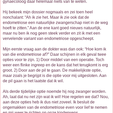
gynaecoloog daar helemaal niets van te weten.
Hij bekeek mijn dossier nogmaals en zei toen heel
nonchalant: “Ah ik zie het. Maar ik zie ook dat de
endometriose een natuurlijke zwangerschap niet in de weg
hoeft te zitten.” Aan de ene kant goed nieuws natuurlijk,
maar nu ben ik nog geen steek verder en zit ik met een
vervelende variant van endometriose opgescheept.
Mijn eerste vraag aan de dokter was dan ook: “Hoe kom ik
van die endometriose af?” Daar schijnen in elk geval twee
opties voor te zijn. 1) Door middel van een operatie. Toch
weer een flinke ingreep en de kans dat het terugkomt is erg
groot. 2) Door aan de pil te gaan. De makkelijkste optie,
maar zoals je begrijpt is die optie voor mij uitgesloten. Aan
de pil gaan is het laatste dat ik wil.
Als derde tijdelijke optie noemde hij nog zwanger worden.
Ah, laat dat nu net zijn wat ik wil! Hoe regelen we dat? Nou,
aan deze opties heb ik dus niet zoveel. Ik besluit de
ongemakken van de endometriose even voor lief te nemen
en mij weer te richten op onze kinderwens.