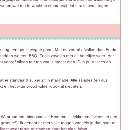
weten wat me te wachten stond. Valt dat straks even tegen.
e nog een goeie weg te gaan. Met nu vooral afvallen dus. En dat
 hadden we een BBQ. Zoals zovelen met dit heerlijke weer. Het
t vooraf alleen te eten wat ik mocht eten. Dus puur vlees en
at er standaard suiker zit in marinade. Alle salades (en dus
 en het witte brood wilde ik ook al niet eten.
ijk. Witbrood met pindasaus… Hmmmm… lekker veel vlees en een
roente!). Ik genoot er met volle teugen van. Als je dan over de
rect weer terug te stappen naar het plan. Want…