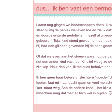
dus... ik ben vast een oerm
Laatst nog gingen we boodschappen doen. Ik wil
slaat bij mij de paniek wel even toe en zie ik da
en doorgewinterde pedofiel en mezelf al uitlegg
gebeuren. Tsja, kind stond gewoon om de hoek. 
Hij had een glijbaan gevonden bij de speelgoedw
Of dat we even aan het stoeien waren op de bank
net een ander kind vastheb. Kindlief vloog zo 
zijn kop. Nou, dan voel ik me alles behalve ee
Ik ben geen haar betere of slechtere ‘moeder’
fouten, laat mijn aandacht gaan en voel me schul
‘oer’ maar weg. Aan de andere kant… het klink
misschien mag dat ‘oer’ er toch wel in blijven.