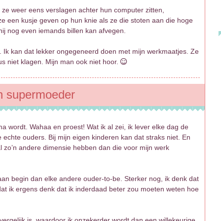
ls ze weer eens verslagen achter hun computer zitten,
f ze een kusje geven op hun knie als ze die stoten aan die hoge
ij nog even iemands billen kan afvegen.
 op. Ik kan dat lekker ongegeneerd doen met mijn werkmaatjes. Ze
us niet klagen. Mijn man ook niet hoor.
een supermoeder
wordt. Wahaa en proest! Wat ik al zei, ik lever elke dag de
 echte ouders. Bij mijn eigen kinderen kan dat straks niet. En
 zal zo’n andere dimensie hebben dan die voor mijn werk
aan begin dan elke andere ouder-to-be. Sterker nog, ik denk dat
mdat ik ergens denk dat ik inderdaad beter zou moeten weten hoe
ergelijk is, waardoor ik onzekerder wordt dan een willekeurige