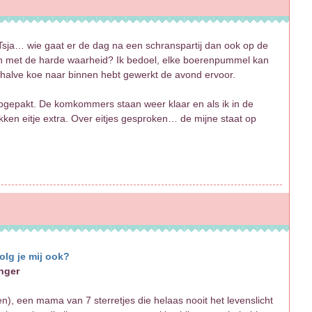
 Tsja… wie gaat er de dag na een schranspartij dan ook op de
en met de harde waarheid? Ik bedoel, elke boerenpummel kan
halve koe naar binnen hebt gewerkt de avond ervoor.
opgepakt. De komkommers staan weer klaar en als ik in de
en eitje extra. Over eitjes gesproken… de mijne staat op
olg je mij ook?
nger
), een mama van 7 sterretjes die helaas nooit het levenslicht