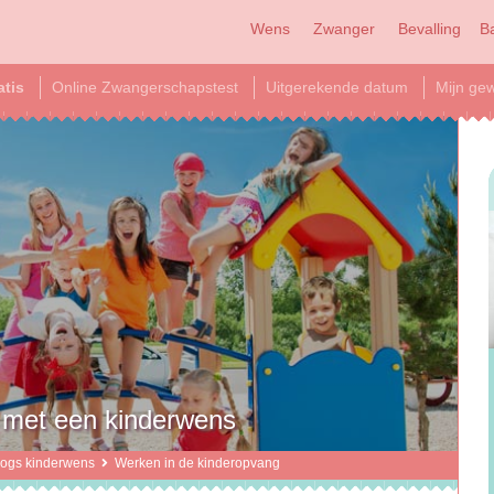
Wens
Zwanger
Bevalling
B
atis
Online Zwangerschapstest
Uitgerekende datum
Mijn gew
 met een kinderwens
logs kinderwens
Werken in de kinderopvang