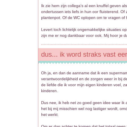
Ik zie hem zijn collega’s al een knuffel geven a
ondertussen iets liefs in hun oor fluisterend. O
plantenpot. Of de WC oplopen om te vragen of h
Levert toch lichtelijk ongemakkelijke situaties
zijn me er nog dankbaar voor ook. Mij hoor je d
dus... ik word straks vast 
Oh ja, en dan de aanname dat ik een supermama 
verantwoordelijkheid en de zorgen weer in bij de
de liefde die ik voor mijn eigen kinderen voel,
kinderen.
Dus nee, ik heb net zo goed geen idee waar ik 
het bij mij misschien wel nog lastiger wordt, o
het werkt.
Om er dan achter te komen dat het totaal geen v