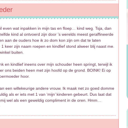
oeder
 even wat inpakken in mijn tas en floep… kind weg. Tsja, dan
tzelfde kind al ontvoerd zijn door ’s werelds meest geraffineerde
en aan de ouders hoe ik zo dom kon zijn om dat te laten
1 keer zijn naam roepen en kindlief stond alweer blij naast me.
inkel buiten.
 en kindlief ineens over mijn schouder heen springt, terwijl ik
over ons beiden heen met zijn hoofd op de grond. BOINK! Ei op
n oermoeder hoor.
 dan een willekeurige andere vrouw. Ik maak net zo goed domme
dig als er iets met 1 van ‘mijn’ kinderen gebeurt. Dus laat dat
t mij wel als een geweldig compliment in de oren. Hmm…