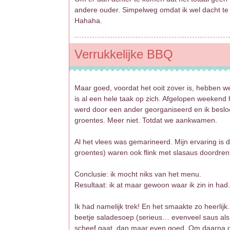
andere ouder. Simpelweg omdat ik wel dacht te 
Hahaha.
Verrukkelijke BBQ
Maar goed, voordat het ooit zover is, hebben w
is al een hele taak op zich. Afgelopen weekend
werd door een ander georganiseerd en ik besloo
groentes. Meer niet. Totdat we aankwamen.
Al het vlees was gemarineerd. Mijn ervaring is d
groentes) waren ook flink met slasaus doordrenkt
Conclusie: ik mocht niks van het menu.
Resultaat: ik at maar gewoon waar ik zin in had.
Ik had namelijk trek! En het smaakte zo heerl
beetje saladesoep (serieus… evenveel saus als g
scheef gaat, dan maar even goed. Om daarna di