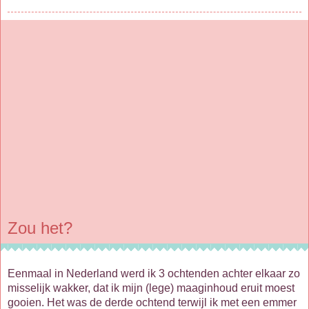
Zou het?
Eenmaal in Nederland werd ik 3 ochtenden achter elkaar zo
misselijk wakker, dat ik mijn (lege) maaginhoud eruit moest
gooien. Het was de derde ochtend terwijl ik met een emmer