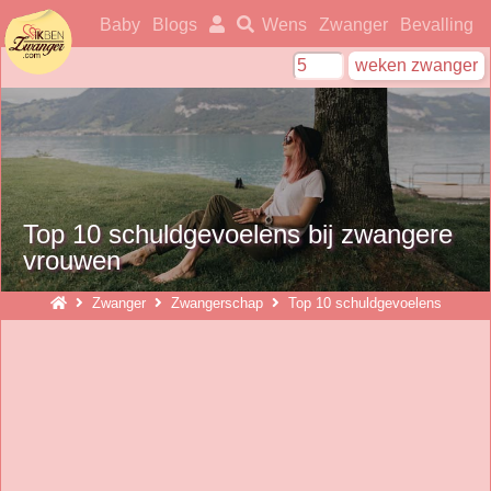
ikbenzwanger
Baby
Blogs
Wens
Zwanger
Bevalling
Top 10 schuldgevoelens bij zwangere
vrouwen
Zwanger
Zwangerschap
Top 10 schuldgevoelens