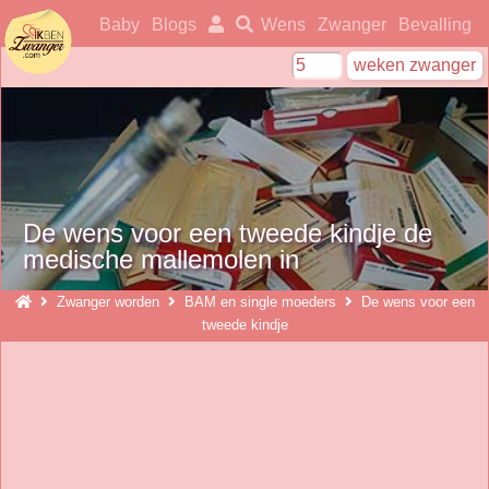
ikbenzwanger
Baby
Blogs
Wens
Zwanger
Bevalling
De wens voor een tweede kindje de
medische mallemolen in
Zwanger worden
BAM en single moeders
De wens voor een
tweede kindje