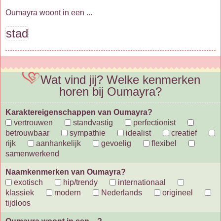
Oumayra woont in een ...
stad
Wat vind jij? Welke kenmerken
horen bij Oumayra?
Karaktereigenschappen van Oumayra?
vertrouwen
standvastig
perfectionist
betrouwbaar
sympathie
idealist
creatief
rijk
aanhankelijk
gevoelig
flexibel
samenwerkend
Naamkenmerken van Oumayra?
exotisch
hip/trendy
internationaal
klassiek
modern
Nederlands
origineel
tijdloos