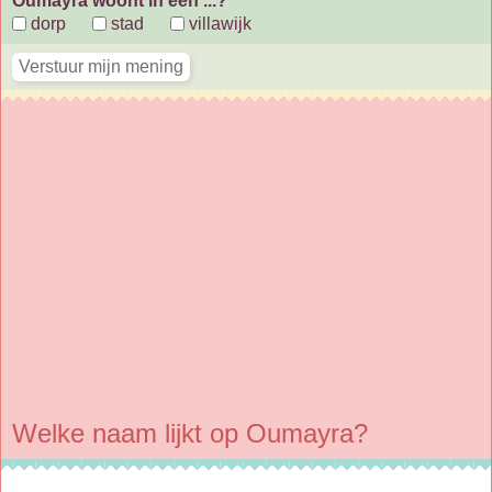
Oumayra woont in een ...?
dorp
stad
villawijk
Welke naam lijkt op Oumayra?