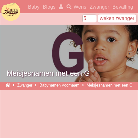
ikbenzwanger
Baby
Blogs
Wens
Zwanger
Bevalling
Meisjesnamen met een G
Zwanger
Babynamen voornaam
Meisjesnamen met een G