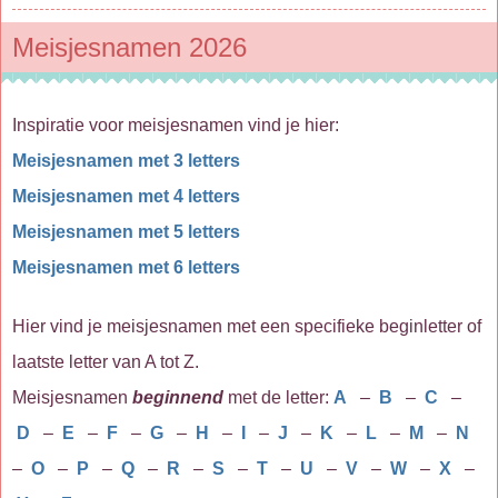
Meisjesnamen 2026
Inspiratie voor meisjesnamen vind je hier:
Meisjesnamen met 3 letters
Meisjesnamen met 4 letters
Meisjesnamen met 5 letters
Meisjesnamen met 6 letters
Hier vind je meisjesnamen met een specifieke beginletter of
laatste letter van A tot Z.
Meisjesnamen
beginnend
met de letter:
A
–
B
–
C
–
D
–
E
–
F
–
G
–
H
–
I
–
J
–
K
–
L
–
M
–
N
–
O
–
P
–
Q
–
R
–
S
–
T
–
U
–
V
–
W
–
X
–