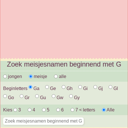
Zoek meisjesnamen beginnend met G
jongen
meisje
alle
Beginletters
Ga
Ge
Gh
Gi
Gj
Gl
Go
Gr
Gu
Gw
Gy
Kies
3
4
5
6
7 < letters
Alle