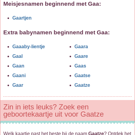
Meisjesnamen beginnend met Gaa:
Gaartjen
Extra babynamen beginnend met
Gaa
:
Gaaaby-lientje
Gaara
Gaal
Gaare
Gaan
Gaas
Gaani
Gaatse
Gaar
Gaatze
Zin in iets leuks? Zoek een
geboortekaartje uit voor Gaatze
Welk kaartje past het beste bij de naam
Gaatze
? Ontdek het