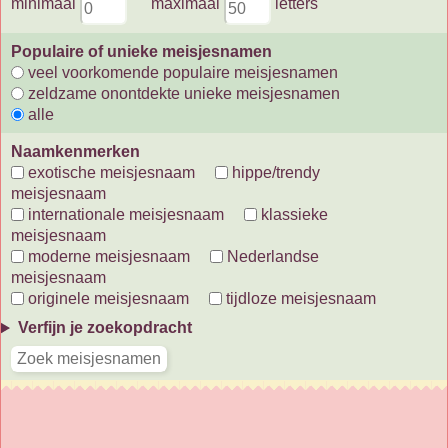
minimaal
maximaal
letters
Populaire of unieke meisjesnamen
veel voorkomende populaire meisjesnamen
zeldzame onontdekte unieke meisjesnamen
alle
Naamkenmerken
exotische meisjesnaam
hippe/trendy
meisjesnaam
internationale meisjesnaam
klassieke
meisjesnaam
moderne meisjesnaam
Nederlandse
meisjesnaam
originele meisjesnaam
tijdloze meisjesnaam
Verfijn je zoekopdracht