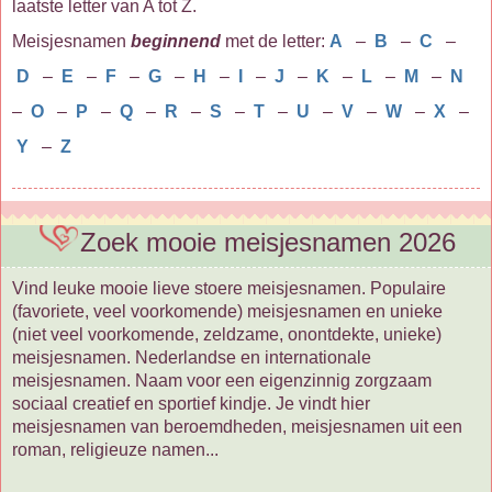
laatste letter van A tot Z.
Meisjesnamen
beginnend
met de letter:
A
–
B
–
C
–
D
–
E
–
F
–
G
–
H
–
I
–
J
–
K
–
L
–
M
–
N
–
O
–
P
–
Q
–
R
–
S
–
T
–
U
–
V
–
W
–
X
–
Y
–
Z
Zoek mooie meisjesnamen 2026
Vind leuke mooie lieve stoere meisjesnamen. Populaire
(favoriete, veel voorkomende) meisjesnamen en unieke
(niet veel voorkomende, zeldzame, onontdekte, unieke)
meisjesnamen. Nederlandse en internationale
meisjesnamen. Naam voor een eigenzinnig zorgzaam
sociaal creatief en sportief kindje. Je vindt hier
meisjesnamen van beroemdheden, meisjesnamen uit een
roman, religieuze namen...