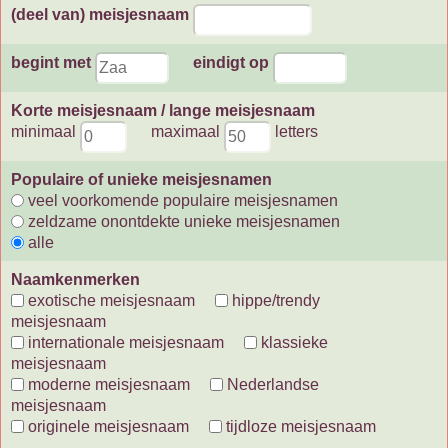
(deel van) meisjesnaam
begint met
eindigt op
Korte meisjesnaam / lange meisjesnaam
minimaal
maximaal
letters
Populaire of unieke meisjesnamen
veel voorkomende populaire meisjesnamen
zeldzame onontdekte unieke meisjesnamen
alle
Naamkenmerken
exotische meisjesnaam
hippe/trendy
meisjesnaam
internationale meisjesnaam
klassieke
meisjesnaam
moderne meisjesnaam
Nederlandse
meisjesnaam
originele meisjesnaam
tijdloze meisjesnaam