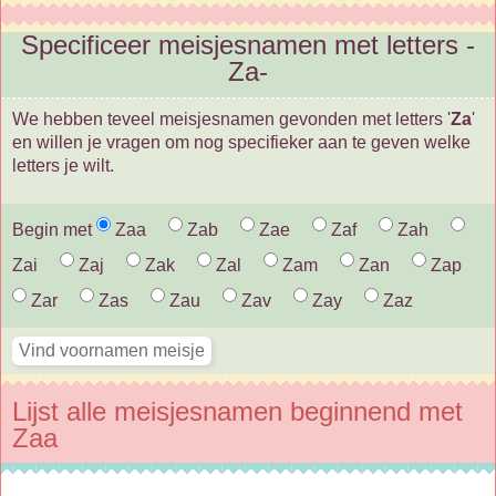
Specificeer meisjesnamen met letters -
Za-
We hebben teveel meisjesnamen gevonden met letters '
Za
'
en willen je vragen om nog specifieker aan te geven welke
letters je wilt.
Begin met
Zaa
Zab
Zae
Zaf
Zah
Zai
Zaj
Zak
Zal
Zam
Zan
Zap
Zar
Zas
Zau
Zav
Zay
Zaz
Lijst alle meisjesnamen beginnend met
Zaa