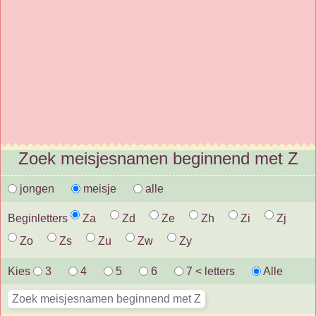
Zoek meisjesnamen beginnend met Z
jongen
meisje
alle
Beginletters
Za
Zd
Ze
Zh
Zi
Zj
Zo
Zs
Zu
Zw
Zy
Kies
3
4
5
6
7 < letters
Alle