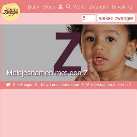
ikbenzwanger
Baby
Blogs
Wens
Zwanger
Bevalling
Meisjesnamen met een Z
Zwanger
Babynamen voornaam
Meisjesnamen met een Z