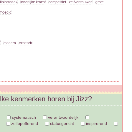
diplomatiek
innerlijke kracht
competitief
zelfvertrouwen
grote
moedig
y
modern
exotisch
elke kenmerken horen bij Jizz?
systematisch
verantwoordelijk
zelfopofferend
statusgericht
inspirerend