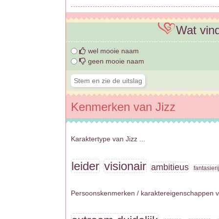
Wat vind
wel mooie naam
geen mooie naam
Kenmerken van Jizz
Karaktertype van Jizz ...
leider
visionair
ambitieus
fantasieri
Persoonskenmerken / karaktereigenschappen van