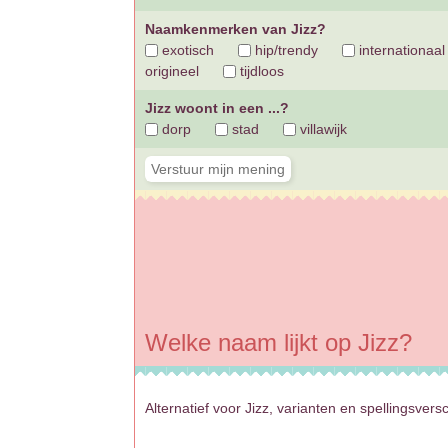
Naamkenmerken van Jizz?
exotisch
hip/trendy
internationaal
origineel
tijdloos
Jizz woont in een ...?
dorp
stad
villawijk
Welke naam lijkt op Jizz?
Alternatief voor Jizz, varianten en spellingsversc