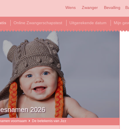
Wens
Zwanger
Bevalling
B
atis
Online Zwangerschapstest
Uitgerekende datum
Mijn gew
sjesnamen 2026
namen voornaam
De betekenis van Jizz