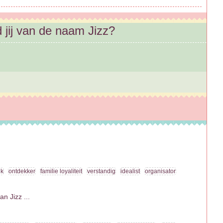
 jij van de naam Jizz?
jk
ontdekker
familie loyaliteit
verstandig
idealist
organisator
 Jizz ...