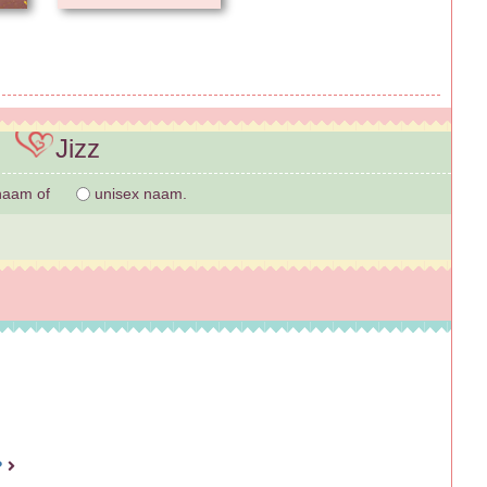
Jizz
naam of
unisex naam.
n?