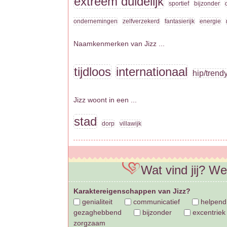
extreem duidelijk
sportief
bijzonder
ondernemingen
zelfverzekerd
fantasierijk
energie
Naamkenmerken van Jizz ...
tijdloos
internationaal
hip/trend
Jizz woont in een ...
stad
dorp
villawijk
Wat vind jij? W
Karaktereigenschappen van Jizz?
genialiteit
communicatief
helpend
gezaghebbend
bijzonder
excentriek
zorgzaam