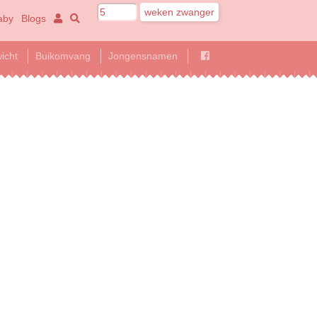
aby
Blogs
icht
Buikomvang
Jongensnamen