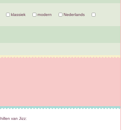
klassiek
modern
Nederlands
hillen van Jizz: