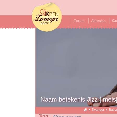
ikbenzwanger
Forum
Adresjes
Gr
Naam betekenis Jizz | mei
Zwanger
Baby
Jizz