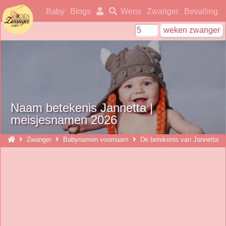
ikbenzwanger
Baby
Blogs
Wens
Zwanger
Bevalling
Naam betekenis Jannetta |
meisjesnamen 2026
Zwanger
Babynamen voornaam
De betekenis van Jannetta