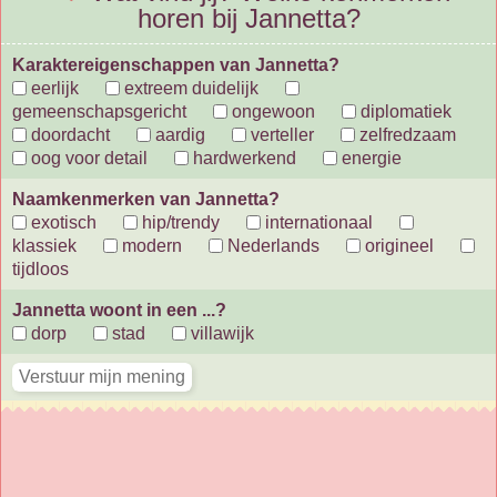
horen bij Jannetta?
Karaktereigenschappen van Jannetta?
eerlijk
extreem duidelijk
gemeenschapsgericht
ongewoon
diplomatiek
doordacht
aardig
verteller
zelfredzaam
oog voor detail
hardwerkend
energie
Naamkenmerken van Jannetta?
exotisch
hip/trendy
internationaal
klassiek
modern
Nederlands
origineel
tijdloos
Jannetta woont in een ...?
dorp
stad
villawijk