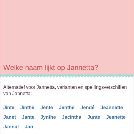
Welke naam lijkt op Jannetta?
Alternatief voor Jannetta, varianten en spellingsverschillen
van Jannetta:
Jinte
Jinthe
Jente
Jenthe
Jendé
Jeannette
Janet
Jante
Jynthe
Jacintha
Junte
Jeanette
Jannat
Jan
...