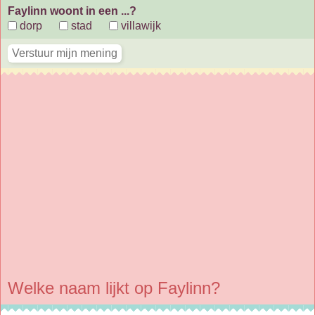
Faylinn woont in een ...?
dorp
stad
villawijk
Welke naam lijkt op Faylinn?