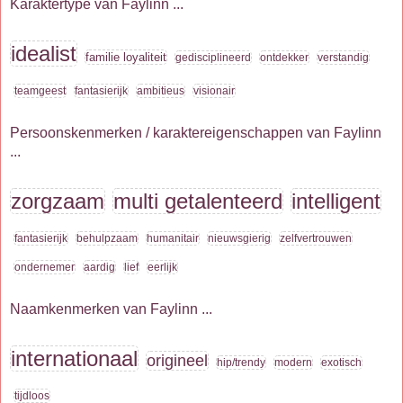
Karaktertype van Faylinn ...
idealist
familie loyaliteit
gedisciplineerd
ontdekker
verstandig
teamgeest
fantasierijk
ambitieus
visionair
Persoonskenmerken / karaktereigenschappen van Faylinn
...
zorgzaam
multi getalenteerd
intelligent
fantasierijk
behulpzaam
humanitair
nieuwsgierig
zelfvertrouwen
ondernemer
aardig
lief
eerlijk
Naamkenmerken van Faylinn ...
internationaal
origineel
hip/trendy
modern
exotisch
tijdloos