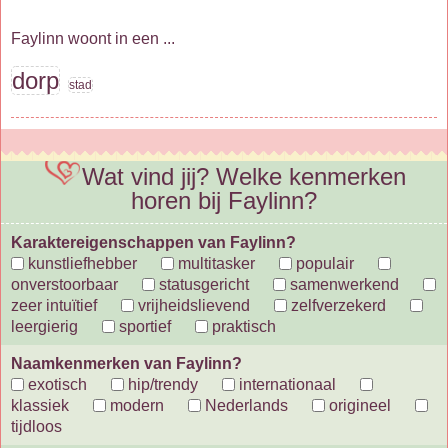
Faylinn woont in een ...
dorp
stad
Wat vind jij? Welke kenmerken
horen bij Faylinn?
Karaktereigenschappen van Faylinn?
kunstliefhebber
multitasker
populair
onverstoorbaar
statusgericht
samenwerkend
zeer intuïtief
vrijheidslievend
zelfverzekerd
leergierig
sportief
praktisch
Naamkenmerken van Faylinn?
exotisch
hip/trendy
internationaal
klassiek
modern
Nederlands
origineel
tijdloos