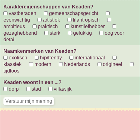
Karaktereigenschappen van Keaden?
vastberaden
gemeenschapsgericht
evenwichtig
artistiek
filantropisch
ambitieus
praktisch
kunstliefhebber
gezaghebbend
sterk
gelukkig
oog voor
detail
Naamkenmerken van Keaden?
exotisch
hip/trendy
internationaal
klassiek
modern
Nederlands
origineel
tijdloos
Keaden woont in een ...?
dorp
stad
villawijk