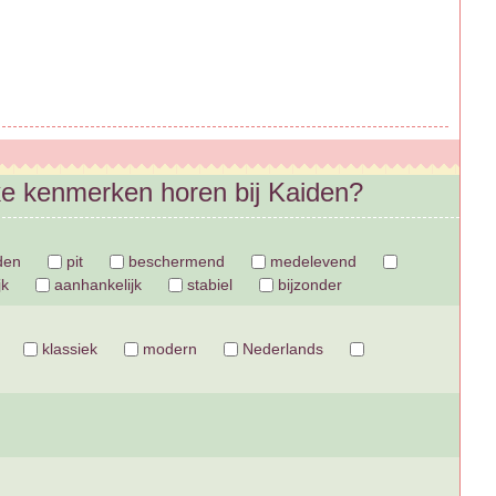
ke kenmerken horen bij Kaiden?
den
pit
beschermend
medelevend
jk
aanhankelijk
stabiel
bijzonder
klassiek
modern
Nederlands