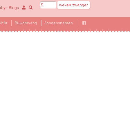
aby
Blogs
icht
Buikomvang
Jongensnamen