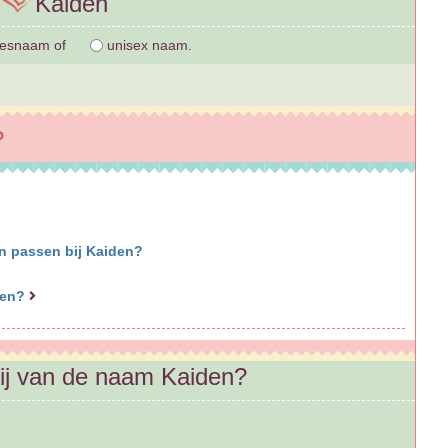
Kaiden
jesnaam of
unisex naam.
?
en passen bij Kaiden?
amen?
jij van de naam Kaiden?