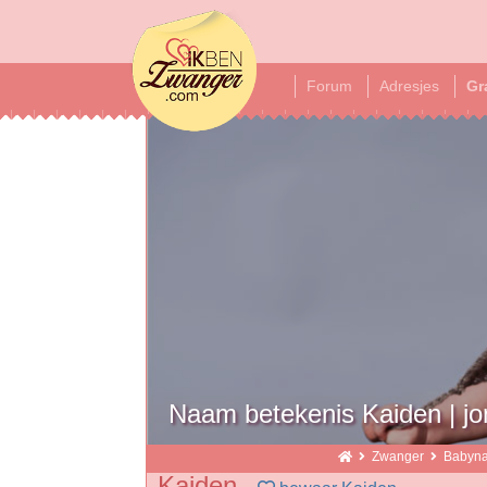
ikbenzwanger
Forum
Adresjes
Gr
Naam betekenis Kaiden | 
Zwanger
Babyn
Kaiden