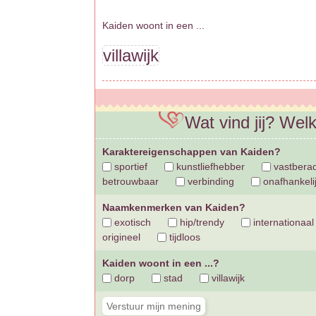
Kaiden woont in een ...
villawijk
Wat vind jij? Wel
Karaktereigenschappen van Kaiden?
sportief
kunstliefhebber
vastbera
betrouwbaar
verbinding
onafhankeli
Naamkenmerken van Kaiden?
exotisch
hip/trendy
internationaal
origineel
tijdloos
Kaiden woont in een ...?
dorp
stad
villawijk