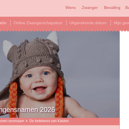
Wens
Zwanger
Bevalling
B
atis
Online Zwangerschapstest
Uitgerekende datum
Mijn gew
jongensnamen 2026
amen voornaam
De betekenis van Kaiden