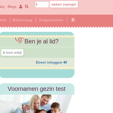
aby
Blogs
icht
Buikomvang
Jongensnamen
Ben je al lid?
Direct inloggen
Voornamen gezin test