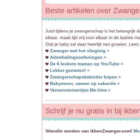
Beste artikelen over Zwanger 
Juist tijdens je zwangerschap is het belangrijk 
elkaar, maak tijd vrij voor elkaar in de laatst
Ook je baby zal daar heerlijk van groeien. Lees 
Zwanger met het vliegtuig »
Ademhalingsoefeningen »
De 6 leukste mamas op YouTube »
Lekker genieten! »
Zwangerschapskalender kopen »
Babymoon, samen op vakantie »
Verwenmomentjes Me-time »
Schrijf je nu gratis in bij ik
Vriendin worden van ikbenZwanger.com!
Me