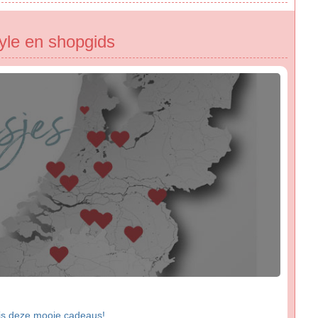
tyle en shopgids
is deze mooie cadeaus!