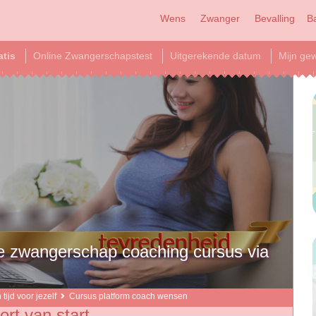
Wens
Zwanger
Bevalling
B
atis
Online Zwangerschapstest
Uitgerekende datum
Mijn gew
je zwangerschap coaching cursus via
tijd voor jezelf
Cursus platform coach wensen
rt van start