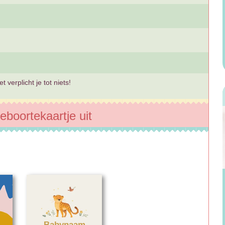
 verplicht je tot niets!
eboortekaartje uit
Babynaam