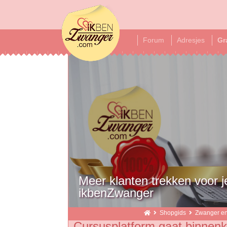
ikbenzwanger
Forum
Adresjes
Gr
Meer klanten trekken voor 
ikbenZwanger
Shopgids
Zwanger en 
Cursusplatform gaat binnenko