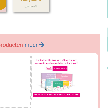
producten
meer