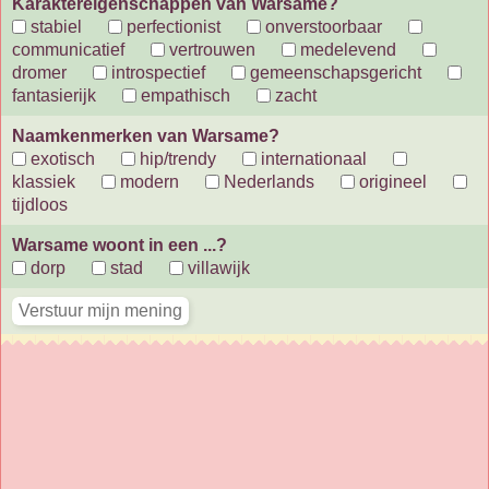
Karaktereigenschappen van Warsame?
stabiel
perfectionist
onverstoorbaar
communicatief
vertrouwen
medelevend
dromer
introspectief
gemeenschapsgericht
fantasierijk
empathisch
zacht
Naamkenmerken van Warsame?
exotisch
hip/trendy
internationaal
klassiek
modern
Nederlands
origineel
tijdloos
Warsame woont in een ...?
dorp
stad
villawijk