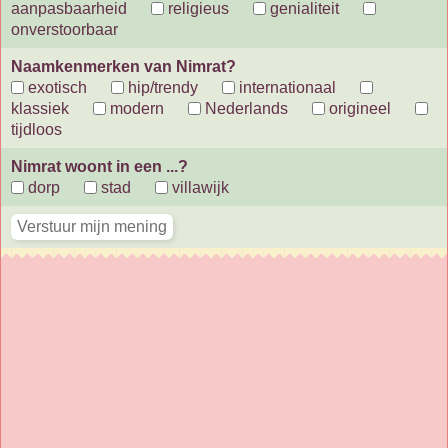
aanpasbaarheid
religieus
genialiteit
onverstoorbaar
Naamkenmerken van Nimrat?
exotisch
hip/trendy
internationaal
klassiek
modern
Nederlands
origineel
tijdloos
Nimrat woont in een ...?
dorp
stad
villawijk