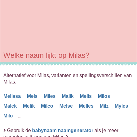
Welke naam lijkt op Milas?
Alternatief voor Milas, varianten en spellingsverschillen van
Milas:
Melissa
Mels
Miles
Malik
Melis
Milos
Malek
Melik
Milco
Melse
Melles
Milz
Myles
Milo
...
Gebruik de
babynaam naamgenerator
als je meer
varianten wilt zien van Milas