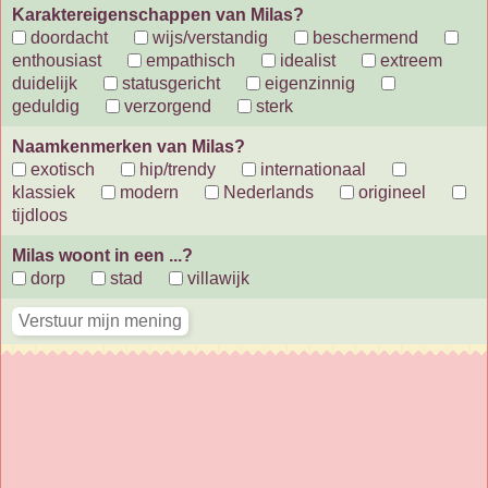
Karaktereigenschappen van Milas?
doordacht
wijs/verstandig
beschermend
enthousiast
empathisch
idealist
extreem
duidelijk
statusgericht
eigenzinnig
geduldig
verzorgend
sterk
Naamkenmerken van Milas?
exotisch
hip/trendy
internationaal
klassiek
modern
Nederlands
origineel
tijdloos
Milas woont in een ...?
dorp
stad
villawijk