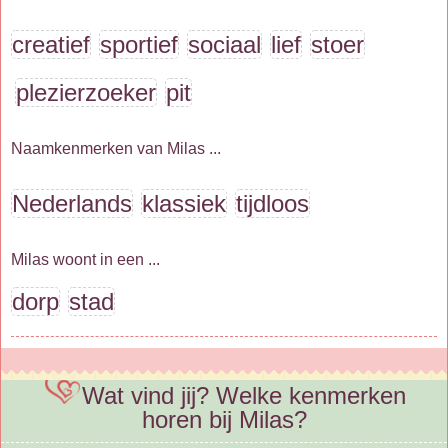
creatief
sportief
sociaal
lief
stoer
plezierzoeker
pit
Naamkenmerken van Milas ...
Nederlands
klassiek
tijdloos
Milas woont in een ...
dorp
stad
Wat vind jij? Welke kenmerken
horen bij Milas?