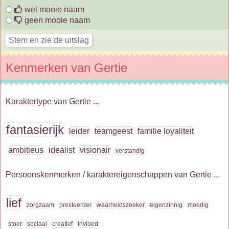
wel mooie naam
geen mooie naam
Kenmerken van Gertie
Karaktertype van Gertie ...
fantasierijk
leider
teamgeest
familie loyaliteit
ambitieus
idealist
visionair
verstandig
Persoonskenmerken / karaktereigenschappen van Gertie ...
lief
zorgzaam
presteerder
waarheidszoeker
eigenzinnig
moedig
stoer
sociaal
creatief
invloed