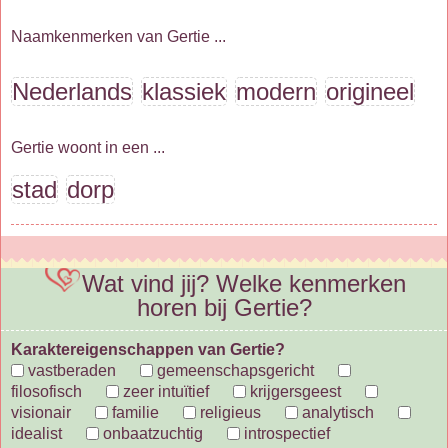
Naamkenmerken van Gertie ...
Nederlands
klassiek
modern
origineel
Gertie woont in een ...
stad
dorp
Wat vind jij? Welke kenmerken
horen bij Gertie?
Karaktereigenschappen van Gertie?
vastberaden
gemeenschapsgericht
filosofisch
zeer intuïtief
krijgersgeest
visionair
familie
religieus
analytisch
idealist
onbaatzuchtig
introspectief