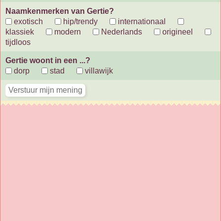
Naamkenmerken van Gertie?
exotisch
hip/trendy
internationaal
klassiek
modern
Nederlands
origineel
tijdloos
Gertie woont in een ...?
dorp
stad
villawijk