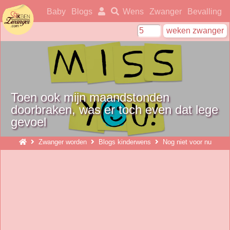
ikbenzwanger
Baby
Blogs
Wens
Zwanger
Bevalling
Toen ook mijn maandstonden
doorbraken, was er toch even dat lege
gevoel
Zwanger worden
Blogs kinderwens
Nog niet voor nu