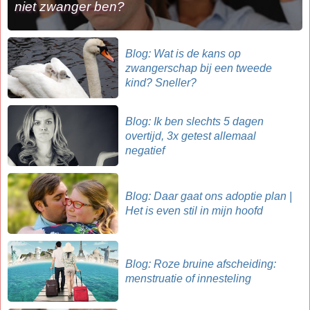
niet zwanger ben?
Blog: Wat is de kans op
zwangerschap bij een tweede
kind? Sneller?
Blog: Ik ben slechts 5 dagen
overtijd, 3x getest allemaal
negatief
Blog: Daar gaat ons adoptie plan |
Het is even stil in mijn hoofd
Blog: Roze bruine afscheiding:
menstruatie of innesteling