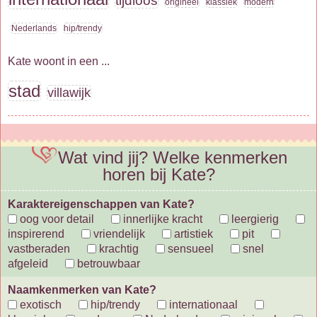
tijdloos
origineel
klassiek
modern
Nederlands
hip/trendy
Kate woont in een ...
stad
villawijk
Wat vind jij? Welke kenmerken
horen bij Kate?
Karaktereigenschappen van Kate?
oog voor detail
innerlijke kracht
leergierig
inspirerend
vriendelijk
artistiek
pit
vastberaden
krachtig
sensueel
snel
afgeleid
betrouwbaar
Naamkenmerken van Kate?
exotisch
hip/trendy
internationaal