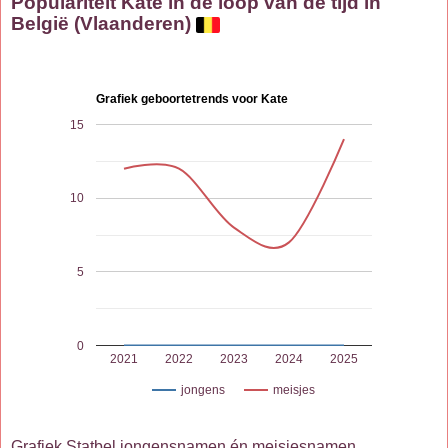
Populariteit Kate in de loop van de tijd in
België (Vlaanderen)
Grafiek geboortetrends voor Kate
15
10
5
0
2021
2022
2023
2024
2025
jongens
meisjes
Grafiek Statbel jongensnamen én meisjesnamen