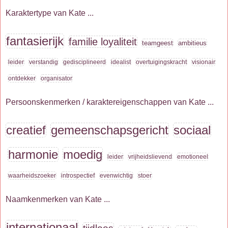
Karaktertype van Kate ...
fantasierijk
familie loyaliteit
teamgeest
ambitieus
leider
verstandig
gedisciplineerd
idealist
overtuigingskracht
visionair
ontdekker
organisator
Persoonskenmerken / karaktereigenschappen van Kate ...
creatief
gemeenschapsgericht
sociaal
harmonie
moedig
leider
vrijheidslievend
emotioneel
waarheidszoeker
introspectief
evenwichtig
stoer
Naamkenmerken van Kate ...
internationaal