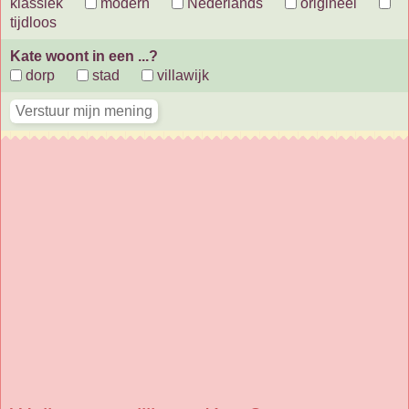
klassiek
modern
Nederlands
origineel
tijdloos
Kate woont in een ...?
dorp
stad
villawijk