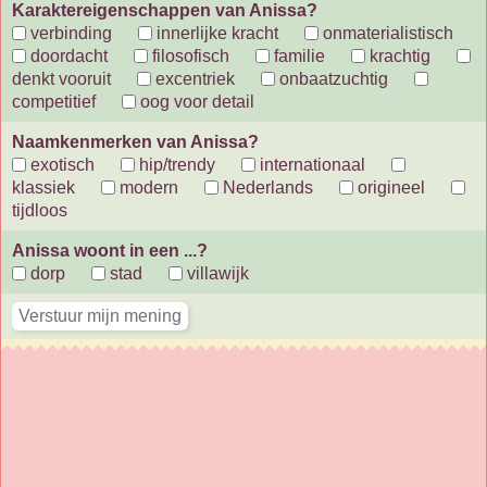
Karaktereigenschappen van Anissa?
verbinding
innerlijke kracht
onmaterialistisch
doordacht
filosofisch
familie
krachtig
denkt vooruit
excentriek
onbaatzuchtig
competitief
oog voor detail
Naamkenmerken van Anissa?
exotisch
hip/trendy
internationaal
klassiek
modern
Nederlands
origineel
tijdloos
Anissa woont in een ...?
dorp
stad
villawijk