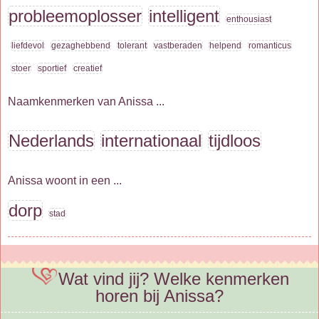
probleemoplosser
intelligent
enthousiast
liefdevol
gezaghebbend
tolerant
vastberaden
helpend
romanticus
stoer
sportief
creatief
Naamkenmerken van Anissa ...
Nederlands
internationaal
tijdloos
Anissa woont in een ...
dorp
stad
Wat vind jij? Welke kenmerken
horen bij Anissa?